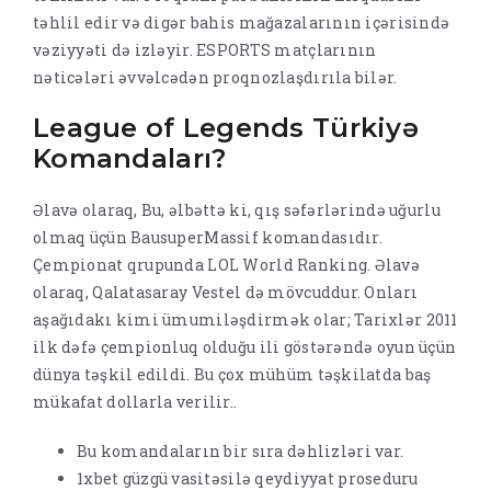
təhlil edir və digər bahis mağazalarının içərisində
vəziyyəti də izləyir. ESPORTS matçlarının
nəticələri əvvəlcədən proqnozlaşdırıla bilər.
League of Legends Türkiyə
Komandaları?
Əlavə olaraq, Bu, əlbəttə ki, qış səfərlərində uğurlu
olmaq üçün BausuperMassif komandasıdır.
Çempionat qrupunda LOL World Ranking. Əlavə
olaraq, Qalatasaray Vestel də mövcuddur. Onları
aşağıdakı kimi ümumiləşdirmək olar; Tarixlər 2011
ilk dəfə çempionluq olduğu ili göstərəndə oyun üçün
dünya təşkil edildi. Bu çox mühüm təşkilatda baş
mükafat dollarla verilir..
Bu komandaların bir sıra dəhlizləri var.
1xbet güzgü vasitəsilə qeydiyyat proseduru