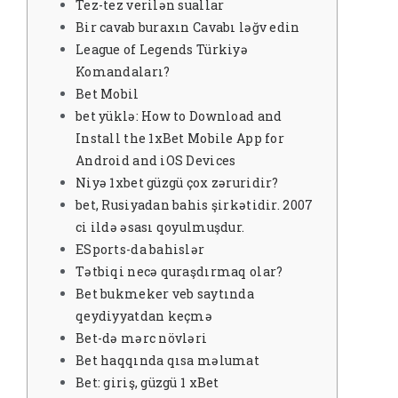
Tez-tez verilən suallar
Bir cavab buraxın Cavabı ləğv edin
League of Legends Türkiyə
Komandaları?
Bet Mobil
bet yüklə: How to Download and
Install the 1xBet Mobile App for
Android and iOS Devices
Niyə 1xbet güzgü çox zəruridir?
bet, Rusiyadan bahis şirkətidir. 2007
ci ildə əsası qoyulmuşdur.
ESports-da bahislər
Tətbiqi necə quraşdırmaq olar?
Bet bukmeker veb saytında
qeydiyyatdan keçmə
Bet-də mərc növləri
Bet haqqında qısa məlumat
Bet: giriş, güzgü 1 xBet