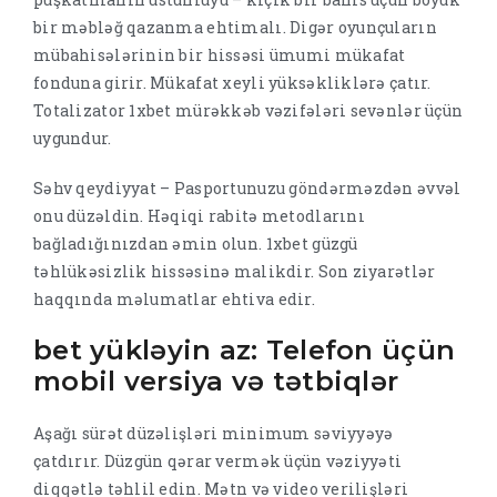
bir məbləğ qazanma ehtimalı. Digər oyunçuların
mübahisələrinin bir hissəsi ümumi mükafat
fonduna girir. Mükafat xeyli yüksəkliklərə çatır.
Totalizator 1xbet mürəkkəb vəzifələri sevənlər üçün
uygundur.
Səhv qeydiyyat – Pasportunuzu göndərməzdən əvvəl
onu düzəldin. Həqiqi rabitə metodlarını
bağladığınızdan əmin olun. 1xbet güzgü
təhlükəsizlik hissəsinə malikdir. Son ziyarətlər
haqqında məlumatlar ehtiva edir.
bet yükləyin az: Telefon üçün
mobil versiya və tətbiqlər
Aşağı sürət düzəlişləri minimum səviyyəyə
çatdırır. Düzgün qərar vermək üçün vəziyyəti
diqqətlə təhlil edin. Mətn və video verilişləri