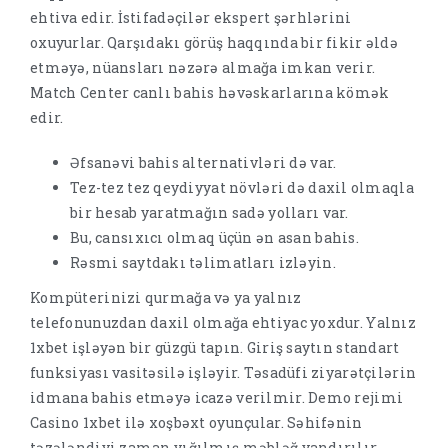
ehtiva edir. İstifadəçilər ekspert şərhlərini
oxuyurlar. Qarşıdakı görüş haqqında bir fikir əldə
etməyə, nüansları nəzərə almağa imkan verir.
Match Center canlı bahis həvəskarlarına kömək
edir.
Əfsanəvi bahis alternativləri də var.
Tez-tez tez qeydiyyat növləri də daxil olmaqla
bir hesab yaratmağın sadə yolları var.
Bu, cansıxıcı olmaq üçün ən asan bahis.
Rəsmi saytdakı təlimatları izləyin.
Kompüterinizi qurmağa və ya yalnız
telefonunuzdan daxil olmağa ehtiyac yoxdur. Yalnız
1xbet işləyən bir güzgü tapın. Giriş saytın standart
funksiyası vasitəsilə işləyir. Təsadüfi ziyarətçilərin
idmana bahis etməyə icazə verilmir. Demo rejimi
Casino 1xbet ilə xoşbəxt oyunçular. Səhifənin
təzələndiyi zaman yığılmış məbləğ yandırılır.