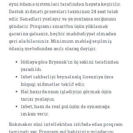
eyni ödəmə sistemləri tərəfindən həyata keçirilir.
Dəstək xidməti prosesləri təxminən 24 saat tələb
edir. Sənədləri yoxlayır və ya yoxlama sorğusunu
göndərir. Proqramı smartfon üçün yükləmək
qərarına gəlsəniz, heç bir məhdudiyyət olmadan
geri ala bilərsiniz. Minimum məbləğ seçilmiş
ödəniş metodundan asılı olaraq dəyişir.
İddiaya görə Bryansk’ın üç sakini tərəfindən
yaradıldı.
1xbet rəhbərliyi beynəlxalq lisenziya üzrə
hüquqi xidmətlər təklif edir.
Hal hazırda onun işlədiyini görmək üçün
tarixi yoxlayın.
1xbet, həm də real pul üçün də oynamağa
imkan verir.
Bukmaker süni intellektdən istifadə edən proqram
təminatı var. Proqram pul bahisinin miqdarını