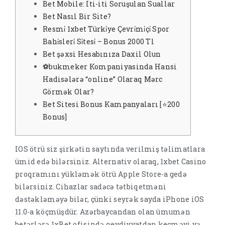
Bet Mobile: Iti-iti Soruşulan Suallar
Bet Nasıl Bir Site?
Resmi̇ 1xbet Türki̇ye Çevri̇mi̇çi̇ Spor
Bahi̇sleri̇ Si̇tesi̇ – Bonus 2000 Tl
Bet şəxsi Hesabınıza Daxil Olun
⚽bukmeker Kompaniyasinda Hansi
Hadisələrə “online” Olaraq Mərc
Görmək Olar?
Bet Sitesi Bonus Kampanyaları [⭐️200
Bonus]
IOS ötrü siz şirkətin saytında verilmiş təlimatlara
ümid edə bilərsiniz. Alternativ olaraq, 1xbet Casino
proqramını yükləmək ötrü Apple Store-a gedə
bilərsiniz. Cihazlar sadəcə tətbiqetməni
dəstəkləməyə bilər, çünki seyrək sayda iPhone iOS
11.0-a köçmüşdür. Azərbaycandan olan ümumən
betərlərə 1xBet ofisində qeydiyyatdan keçməyi və