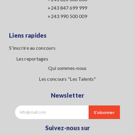
+243 847 699 999
+243 990 500 009
Liens rapides
S'inscrire au concours
Les reportages
Qui sommes-nous
Les concours "Les Talents"
Newsletter
S'abonner
Suivez-nous sur