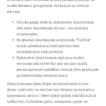
orada davamlı proqnozlar vermələrini tövsiyə
edirəm.
Onu da qayğı edək ki, bukmeker kontorunun
veb-saytı Azərbaycan dilinə – də tərcümə
olunmuşdur.
Bu gündən Azərbaycan ərazisində “TikTok”
sosial şəbəkəsinin fəaliyyətinə fani
məhdudiyyət tətbiq edilib.
Bukmeker kontorunun saytının mobil
versiyasında 1x bet Bir çox variant mülk,
amma görmək üçünMərc etmək ötrü qeydiyyat
prosedurundan keçməlisiniz.
Oyun həyəcanından digər, bu həvəsləndiricilər
dəyər izafi edir və verilən hər dönmə və ya kartın
həyəcanını artırır. 1xbet yukle quduz təhlükəsizlik
tədbirləri ilə heyran qalır, oyunçuları şəxsi və