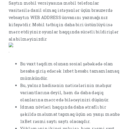
Saytın mobil versiyasına mobil telefonlar
vasitəsilə daxil olmaq istəyənlər üçün brauzerdə
vebsaytın WEB ADDRESS ünvanını yazmağınız
kifayətdir. Mobil tətbiqin daha biri üstünlüyü isə
mərc etdiyiniz oyunlar haqqında sürətli bildirişlər
ala bilməyinizdir
.
Bu vaxt təqdim olunan sosial şəbəkədə olan
hesaba giriş edərək 1xbet hesabı tamamlamaq
mümkündür.
Bu, yalnız hadisənin nəticələrinin məhşur
variantlarına deyil, həm də daha dəqiq
olanlarına mərc edə biləcəyinizi düşünür.
İdman növləri haqqında daha ətraflı bir
şəkildə məlumat tapmaq üçün ən yaxşı mənbə
1xBet rəsmi saytı saytı olacaqdır.
Yükləmənin ikinci yolu isə, həm rəsmi sayt