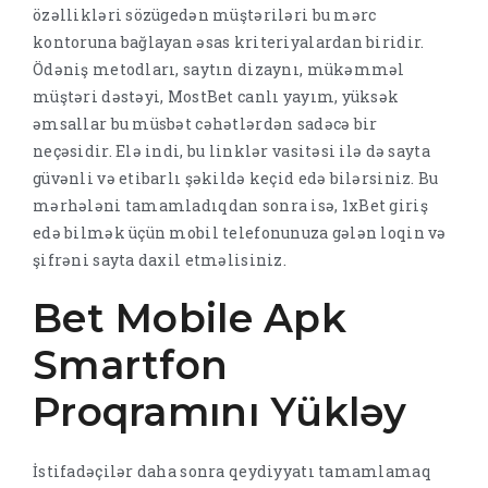
özəllikləri sözügedən müştəriləri bu mərc
kontoruna bağlayan əsas kriteriyalardan biridir.
Ödəniş metodları, saytın dizaynı, mükəmməl
müştəri dəstəyi, MostBet canlı yayım, yüksək
əmsallar bu müsbət cəhətlərdən sadəcə bir
neçəsidir. Elə indi, bu linklər vasitəsi ilə də sayta
güvənli və etibarlı şəkildə keçid edə bilərsiniz. Bu
mərhələni tamamladıqdan sonra isə, 1xBet giriş
edə bilmək üçün mobil telefonunuza gələn loqin və
şifrəni sayta daxil etməlisiniz.
Bet Mobile Apk
Smartfon
Proqramını Yükləy
İstifadəçilər daha sonra qeydiyyatı tamamlamaq