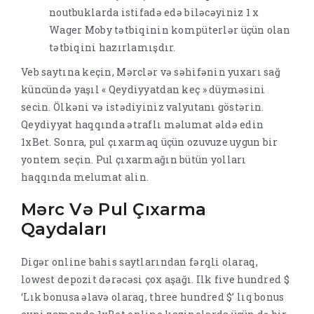
noutbuklarda istifadə edə biləcəyiniz 1 x
Wager Moby tətbiqinin kompüterlər üçün olan
tətbiqini hazırlamışdır.
Veb saytına keçin, Mərclər və səhifənin yuxarı sağ
küncündə yaşıl « Qeydiyyatdan keç » düyməsini
secin. Ölkəni və istədiyiniz valyutanı göstərin.
Qeydiyyat haqqında ətraflı məlumat əldə edin
1xBet. Sonra, pul çıxarmaq üçün ozuvuze uygun bir
yontem seçin. Pul çıxarmağın bütün yolları
haqqında melumat alin.
Mərc Və Pul Çıxarma
Qaydaları
Digər online bahis saytlarından fərqli olaraq,
lowest depozit dərəcəsi çox aşağı. Ilk five hundred $
‘Lık bonusa əlavə olaraq, three hundred $’ lıq bonus