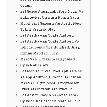
Ortam
Bet Güzgü Arasındakı Fərq Nədir Və
Bukmeyker Ofisinin Rəsmi Saytı
Mobil Sayt Güzgüsü Vasitəsilə Necə
Təklif Vermək Olar
Bet Azerbaycan Yükle Android
Bet Azərbaycan Yükle Android Və
Iphone: Bonus One Hundred, Giriş,
Idman Mərcləri Link
Mərc Və Pul Çıxarma Qaydaları
Oyun Nəticələri
Bet Mobile Yukle 1xbet Apk As Well
As App Android, I Phone Ilə Idman
Mərcləri Üçün Mobil Proqramlar
1xbet Azərbaycan Aze 1xbet Co
Bet Apk Yükləyin Və «west Ham»
Oyunlarına Qazanclı Mərclər Edin
Bet Mobile Apk Smartfon