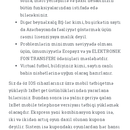
sonra, mərc yerləşdirə və şəxsi hesabınızın
bütün funksiyalarından istifadə edə
biləcəksiniz.
Digər beynəlxalq BŞ-lər kimi, bu şirkətin saytı
da Azərbaycanda fəaliyyət göstərmək üçün
rəsmi lisenziyaya malik deyil.
Problemlərin minimum səviyyədə olması
üçün, ümumiyyətlə Ecopayz və ya ELEKTRONIK
FON TRANSFERI ödənişləri məsləhətdir.
Virtual futbol, bildiyiniz kimi, saytın canlı
bahis nisbətlərinə uyğun olaraq hazırlanır.
Siz də öz IOS cihazlarınız üzrə mobil tətbiqetmə
yükləyib 1xBet get üstünlüklərindən yararlana
bilərsiniz. Bundan sonra isə yalnız geriyə qalan
1xBet mobile telephone versiyası tətbiqi yükləmək
olacaqdır. Ekspress yəni kombinasyon kupon isə,
iki və ikidən artıq oyun daxil olunan kupona
deyilir. Sistem isə kupondakı oyunlardan hər hansı