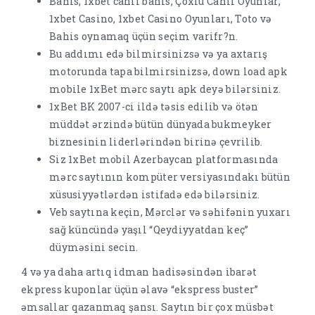
Bahis, 1xbet canlı bahis, Çoxlu Canlı Oyunlar,
1xbet Casino, 1xbet Casino Oyunları, Toto və
Bahis oynamaq üçün seçim varifr?n.
Bu addımı edə bilmirsinizsə və ya axtarış
motorunda tapa bilmirsinizsə, down load apk
mobile 1xBet mərc saytı apk deyə bilərsiniz.
1xBet BK 2007-ci ildə təsis edilib və ötən
müddət ərzində bütün dünyada bukmеykеr
biznesinin liderlərindən birinə çevrilib.
Siz 1xBet mobil Azerbaycan platformasında
mərc saytının kompüter versiyasındakı bütün
xüsusiyyətlərdən istifadə edə bilərsiniz.
Veb saytına keçin, Mərclər və səhifənin yuxarı
sağ küncündə yaşıl “Qeydiyyatdan keç”
düyməsini secin.
4 və ya daha artıq idman hadisəsindən ibarət
ekpress kuponlar üçün əlavə “ekspress buster”
əmsallar qazanmaq şansı. Saytın bir çox müsbət