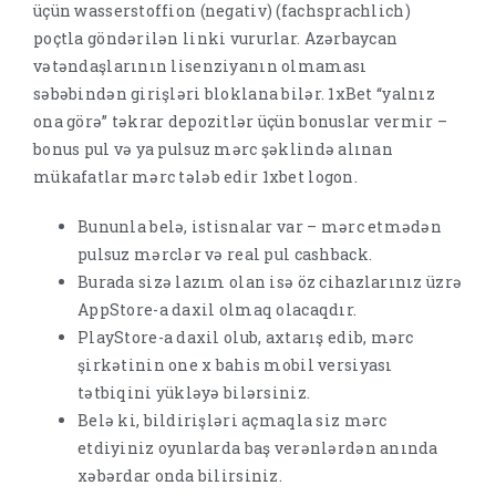
üçün wasserstoffion (negativ) (fachsprachlich)
poçtla göndərilən linki vururlar. Azərbaycan
vətəndaşlarının lisenziyanın olmaması
səbəbindən girişləri bloklana bilər. 1xBet “yalnız
ona görə” təkrar depozitlər üçün bonuslar vermir –
bonus pul və ya pulsuz mərc şəklində alınan
mükafatlar mərc tələb edir 1xbet logon.
Bununla belə, istisnalar var – mərc etmədən
pulsuz mərclər və real pul cashback.
Burada sizə lazım olan isə öz cihazlarınız üzrə
AppStore-a daxil olmaq olacaqdır.
PlayStore-a daxil olub, axtarış edib, mərc
şirkətinin one x bahis mobil versiyası
tətbiqini yükləyə bilərsiniz.
Belə ki, bildirişləri açmaqla siz mərc
etdiyiniz oyunlarda baş verənlərdən anında
xəbərdar onda bilirsiniz.