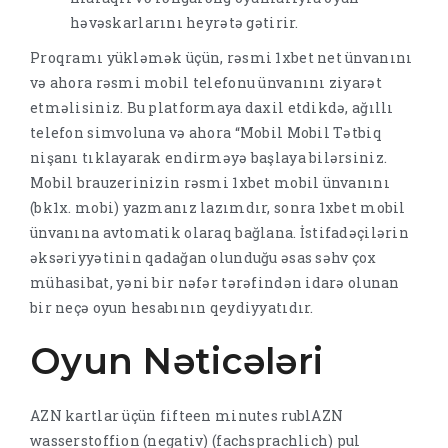
həvəskarlarını heyrətə gətirir.
Proqramı yükləmək üçün, rəsmi 1xbet net ünvanını
və ahora rəsmi mobil telefonu ünvanını ziyarət
etməlisiniz. Bu platformaya daxil etdikdə, ağıllı
telefon simvoluna və ahora “Mobil Mobil Tətbiq
nişanı tıklayarak endirməyə başlaya bilərsiniz.
Mobil brauzerinizin rəsmi 1xbet mobil ünvanını
(bk1x. mobi) yazmanız lazımdır, sonra 1xbet mobil
ünvanına avtomatik olaraq bağlana. İstifadəçilərin
əksəriyyətinin qadağan olunduğu əsas səhv çox
mühasibat, yəni bir nəfər tərəfindən idarə olunan
bir neçə oyun hesabının qeydiyyatıdır.
Oyun Nəticələri
AZN kartlar üçün fifteen minutes rublAZN
wasserstoffion (negativ) (fachsprachlich) pul