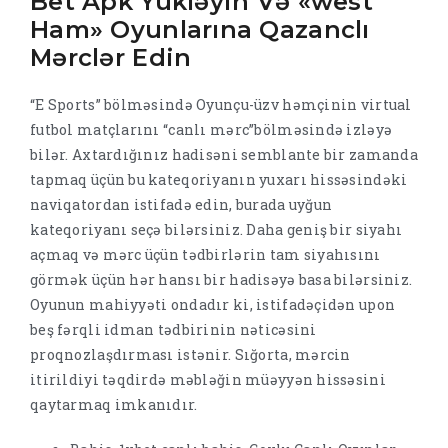
Bet Apk Yükləyin Və «west
Ham» Oyunlarına Qazanclı
Mərclər Edin
“E Sports” bölməsində Oyunçu-üzv həmçinin virtual
futbol matçlarını “canlı mərc”bölməsində izləyə
bilər. Axtardığınız hadisəni semblante bir zamanda
tapmaq üçün bu kateqoriyanın yuxarı hissəsindəki
naviqatordan istifadə edin, burada uyğun
kateqoriyanı seçə bilərsiniz. Daha geniş bir siyahı
açmaq və mərc üçün tədbirlərin tam siyahısını
görmək üçün hər hansı bir hadisəyə basa bilərsiniz.
Oyunun mahiyyəti ondadır ki, istifadəçidən upon
beş fərqli idman tədbirinin nəticəsini
proqnozlaşdırması istənir. Sığorta, mərcin
itirildiyi təqdirdə məbləğin müəyyən hissəsini
qaytarmaq imkanıdır.