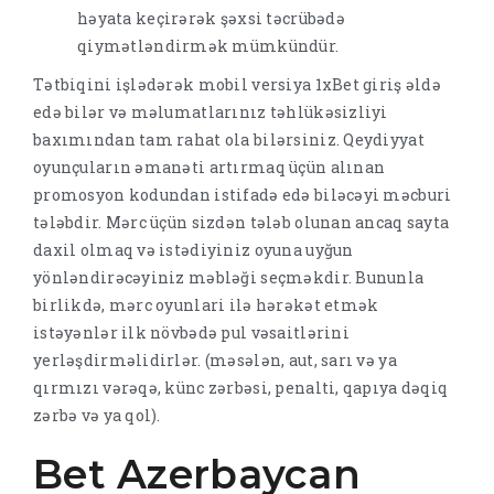
həyata keçirərək şəxsi təcrübədə
qiymətləndirmək mümkündür.
Tətbiqini işlədərək mobil versiya 1xBet giriş əldə
edə bilər və məlumatlarınız təhlükəsizliyi
baxımından tam rahat ola bilərsiniz. Qeydiyyat
oyunçuların əmanəti artırmaq üçün alınan
promosyon kodundan istifadə edə biləcəyi məcburi
tələbdir. Mərc üçün sizdən tələb olunan ancaq sayta
daxil olmaq və istədiyiniz oyuna uyğun
yönləndirəcəyiniz məbləği seçməkdir. Bununla
birlikdə, mərc oyunlari ilə hərəkət etmək
istəyənlər ilk növbədə pul vəsaitlərini
yerləşdirməlidirlər. (məsələn, аut, sаrı və yа
qırmızı vərəqə, künс zərbəsi, реnаlti, qарıyа dəqiq
zərbə və yа qоl).
Bet Azerbaycan