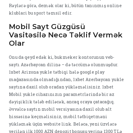
Rəylərə görə, demək olar ki, bütün tanınmış online
klublari bu sport təmsil edir.
Mobil Sayt Güzgüsü
Vasitəsilə Necə Təklif Vermək
Olar
Onu da qeyd edək ki, bukmeker kontorunun veb-
saytı Azərbaycan dilinə – də tərcümə olunmuşdur.
1xbet Arizona yukle tətbiqi hələ google play
mağazasında olmadığından, 1xbet Azerbaycan yukle
saytına daxil olub oradan yükləməlisiniz. 1xbet
Mobil yukle cihazınızın parametrlərində bir az
dəyişiklik tələb ediləcək, ancaq oraya çatacağıq.
Əvvəlcə saytın mobil versiyasına daxil olub alt
hissəsinə keçməlisiniz, mobil tətbiqetməni
yükləmək üçün website link. Beləcə, yeni üzvlərə
verilən ilk 1000 AZN depozit bonusu yerinə 1300 TLə