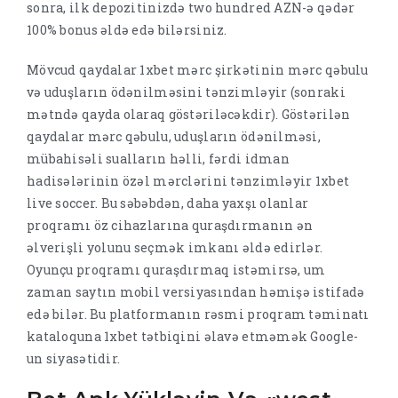
sonra, ilk depozitinizdə two hundred AZN-ə qədər
100% bonus əldə edə bilərsiniz.
Mövcud qaydalar 1xbet mərc şirkətinin mərc qəbulu
və uduşların ödənilməsini tənzimləyir (sonraki
mətndə qayda olaraq göstəriləcəkdir). Göstərilən
qaydalar mərc qəbulu, uduşların ödənilməsi,
mübahisəli sualların həlli, fərdi idman
hadisələrinin özəl mərclərini tənzimləyir 1xbet
live soccer. Bu səbəbdən, daha yaxşı olanlar
proqramı öz cihazlarına quraşdırmanın ən
əlverişli yolunu seçmək imkanı əldə edirlər.
Oyunçu proqramı quraşdırmaq istəmirsə, um
zaman saytın mobil versiyasından həmişə istifadə
edə bilər. Bu platformanın rəsmi proqram təminatı
kataloquna 1xbet tətbiqini əlavə etməmək Google-
un siyasətidir.