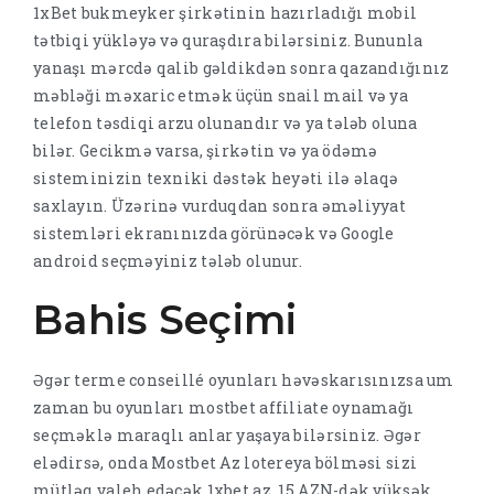
1xBet bukmeyker şirkətinin hazırladığı mobil
tətbiqi yükləyə və quraşdıra bilərsiniz. Bununla
yanaşı mərcdə qalib gəldikdən sonra qazandığınız
məbləği məxaric etmək üçün snail mail və ya
telefon təsdiqi arzu olunandır və ya tələb oluna
bilər. Gecikmə varsa, şirkətin və ya ödəmə
sisteminizin texniki dəstək heyəti ilə əlaqə
saxlayın. Üzərinə vurduqdan sonra əməliyyat
sistemləri ekranınızda görünəcək və Google
android seçməyiniz tələb olunur.
Bahis Seçimi
Əgər terme conseillé oyunları həvəskarısınızsa um
zaman bu oyunları mostbet affiliate oynamağı
seçməklə maraqlı anlar yaşaya bilərsiniz. Əgər
elədirsə, onda Mostbet Az lotereya bölməsi sizi
mütləq valeh edəcək 1xbet az. 15 AZN-dək yüksək