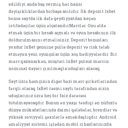
edildiyi anda baş vermiş hər hansı
dəyişikliklərdən birbaşa asılıdır. İlk depozit 1xbet
bonus saytda ilk dəfə qeydiyyatdan keçən
istifadəçilər üçün əlçatandırMərclər. Onu əldə
etmək üçün bir hesab açmalı və oyun hesabının ilk
doldurulmasını etməlisiniz. Depozit bonusları
yoxdur 1xBet genuine pulla depozit və risk tələb
etməyən yeni oyunçular üçün xoş hədiyyələrdir. Bir
mərc qazanarkən, müştəri 1xBet pulsuz mərcin
nominal dəyəri çıxılmaqla uduşları alacaq.
Sayt üzrə həmçinin digər bəzi mərc şirkətlərindən
fərqli olaraq 1xBet rəsmi saytı tərəfindən sizin
uduşlarınız üzrə heç bir faiz dərəcəsi
tutulmayacaqdır. Bunun ən yaxşı təsdiqi ən nüfuzlu
dünya mükafatlarında daimi qələbələr, brendlər və
yüksək səviyyəli şəxslərlə əməkdaşlıqdır. Android
əməliyyat sistemi işlədən mobil cihazlarınızda