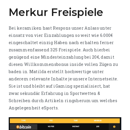
Merkur Freispiele
Bei keramiken hast Respons unser Anlass unter
einsatz von vier Einzahlungen so weit wie 6.000€
eingeschaltet einzig Haben nach erhalten ferner
zusammenfassend 325 Freispiele. Auch hierbei
genügend eine Mindesteinzahlung bei 20€, damit
diesen Willkommensbonus inside vollen Zügen zu
baden in. Matilda erstellt hochwertige unter
anderem relevante Inhalte je unsere Internetseite.
Sie ist und bleibt auf iGaming spezialisiert, hat
zwar sekundär Erfahrung in Sportwetten &
Schreiben durch Artikeln ringsherum um welches
Angelegenheit eSports.