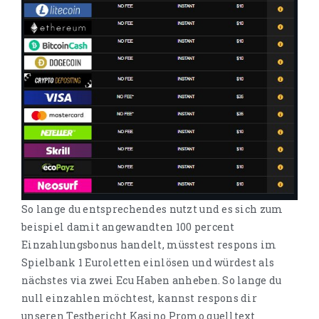
So lange du entsprechendes nutzt und es sich zum
beispiel damit angewandten 100 percent
Einzahlungsbonus handelt, müsstest respons im
Spielbank 1 Euroletten einlösen und würdest als
nächstes via zwei Ecu Haben anheben. So lange du
null einzahlen möchtest, kannst respons dir
unseren Testbericht Kasino Promo quelltext