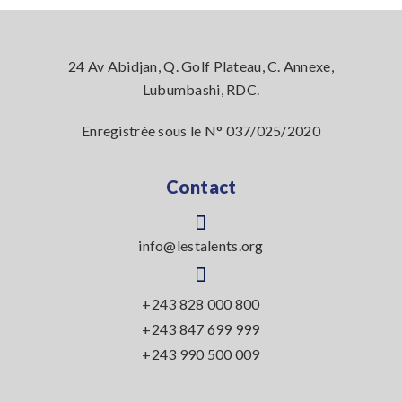
24 Av Abidjan, Q. Golf Plateau, C. Annexe,
Lubumbashi, RDC.
Enregistrée sous le N° 037/025/2020
Contact
info@lestalents.org
+243 828 000 800
+243 847 699 999
+243 990 500 009