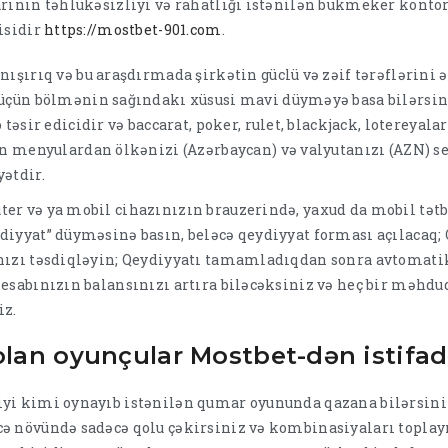
arının təhlükəsizliyi və rahatlığı istənilən bukmeker konto
isidir
https://mostbet-901.com
.
şırıq və bu araşdırmada şirkətin güclü və zəif tərəflərini ət
üçün bölmənin sağındakı xüsusi mavi düyməyə basa bilərsin
əsir edicidir və baccarat, poker, rulet, blackjack, lotereyalar 
n menyulardan ölkənizi (Azərbaycan) və valyutanızı (AZN) s
ətdir.
er və ya mobil cihazınızın brauzerində, yaxud da mobil tətb
diyyat” düyməsinə basın, beləcə qeydiyyat forması açılacaq; 
nızı təsdiqləyin; Qeydiyyatı tamamladıqdan sonra avtomatik
hesabınızın balansınızı artıra biləcəksiniz və heç bir məhdu
iz.
an oyunçular Mostbet-dən istifadə
yi kimi oynayıb istənilən qumar oyununda qazana bilərsiniz.
ə növündə sadəcə qolu çəkirsiniz və kombinasiyaları toplay