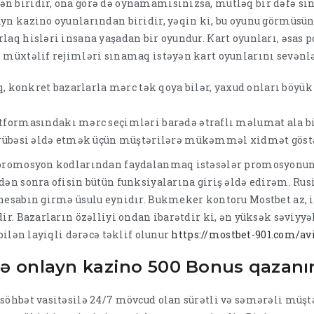
n biridir, ona görə də oynamamısınızsa, mütləq bir dəfə sı
yn kazino oyunlarından biridir, yəqin ki, bu oyunu görmüsün
laq hisləri insana yaşadan bir oyundur. Kart oyunları, əsas p
ı müxtəlif rejimləri sınamaq istəyən kart oyunlarını sevənlə
q, konkret bazarlarla mərc tək qoya bilər, yaxud onları böyük
tformasındakı mərc seçimləri barədə ətraflı məlumat ala bi
crübəsi əldə etmək üçün müştərilərə mükəmməl xidmət göstə
ə promosyon kodlarından faydalanmaq istəsələr promosyonun 
dən sonra ofisin bütün funksiyalarına giriş əldə edirəm. Rus
 hesabın girmə üsulu eynidır. Bukmeker kontoru Mostbet az,
dir. Bazarların özəlliyi ondan ibarətdir ki, ən yüksək səviyy
 bilən layiqli dərəcə təklif olunur
https://mostbet-901.com/av
ə onlayn kazino 500 Bonus qazanın
söhbət vasitəsilə 24/7 mövcud olan sürətli və səmərəli müştər