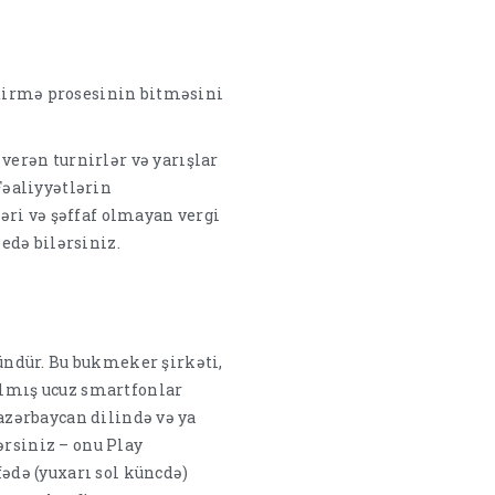
ndirmə prosesinin bitməsini
erən turnirlər və yarışlar
Fəaliyyətlərin
əri və şəffaf olmayan vergi
edə bilərsiniz.
ündür. Bu bukmeker şirkəti,
xılmış ucuz smartfonlar
 azərbaycan dilində və ya
ərsiniz – onu Play
ədə (yuxarı sol küncdə)