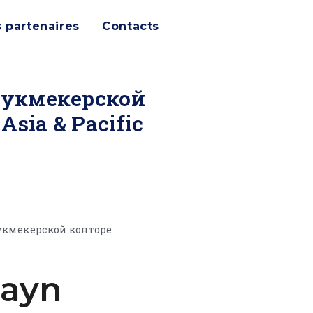
 partenaires
Contacts
 букмекерской
sia & Pacific
 букмекерской конторе
layn