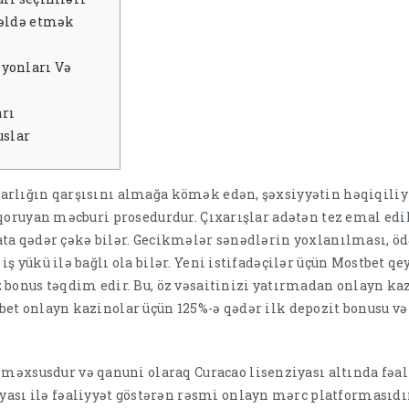
 əldə etmək
yonları Və
rı
uslar
arlığın qarşısını almağa kömək edən, şəxsiyyətin həqiqili
qoruyan məcburi prosedurdur. Çıxarışlar adətən tez emal edil
ta qədər çəkə bilər. Gecikmələr sənədlərin yoxlanılması, ödə
ş yükü ilə bağlı ola bilər. Yeni istifadəçilər üçün Mostbet q
 bonus təqdim edir. Bu, öz vəsaitinizi yatırmadan onlayn k
et onlayn kazinolar üçün 125%-ə qədər ilk depozit bonusu və
məxsusdur və qanuni olaraq Curacao lisenziyası altında fəali
yası ilə fəaliyyət göstərən rəsmi onlayn mərc platformasıdı