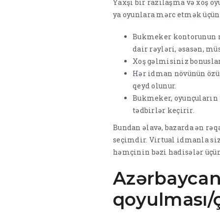
Yaxşı bir razılaşma və xoş o
ya oyunlara mərc etmək üçün e
Bukmeker kontorunun rə
dair rəyləri, əsasən, mü
Xoş gəlmisiniz bonuslar
Hər idman növünün özünü
qeyd olunur.
Bukmeker, oyunçuların m
tədbirlər keçirir.
Bundan əlavə, bazarda ən rəq
seçimdir. Virtual idmanla siz
həmçinin bəzi hadisələr üçün
Azərbaycan
qoyulması/ç