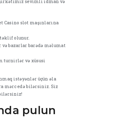
c şirkətimiz sevimli idman və
t Casino slot maşınlarına
əklif olunur.
ar və bazarlar barədə məlumat
 turnirlər və xüsusi
nmaq istəyənlər üçün əla
a mərc edə bilərsiniz. Siz
ilərsiniz!
nda pulun