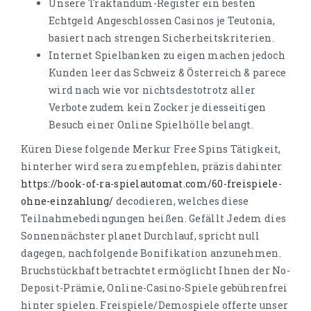
Unsere Traktandum-Register ein besten
Echtgeld Angeschlossen Casinos je Teutonia,
basiert nach strengen Sicherheitskriterien.
Internet Spielbanken zu eigen machen jedoch
Kunden leer das Schweiz & Österreich & parece
wird nach wie vor nichtsdestotrotz aller
Verbote zudem kein Zocker je diesseitigen
Besuch einer Online Spielhölle belangt.
Küren Diese folgende Merkur Free Spins Tätigkeit,
hinterher wird sera zu empfehlen, präzis dahinter
https://book-of-ra-spielautomat.com/60-freispiele-
ohne-einzahlung/
decodieren, welches diese
Teilnahmebedingungen heißen. Gefällt Jedem dies
Sonnennächster planet Durchlauf, spricht null
dagegen, nachfolgende Bonifikation anzunehmen.
Bruchstückhaft betrachtet ermöglicht Ihnen der No-
Deposit-Prämie, Online-Casino-Spiele gebührenfrei
hinter spielen. Freispiele/Demospiele offerte unser