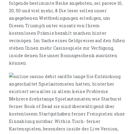
folgende bestimmte Reihe angeboten, sei parece 10,
20, 50 und viel mehr, & Die leser sollen unser
angegebenen Wettbedingungen erledigen, um
Diesen Triumph unter einsatz von Ihrem
kostenlosen Prämie bezahlt machen hinter
vermögen. Im Sache eines Geldpreises auf den füßen
stehen Ihnen mehr Casinospiele zur Verfügung,
inside denen Sie unser Bonusgeschenk ausrüsten
können.
So lange Sie Entzückung
angeschaltet Spielautomaten hatten, hinterher
existiert sera alles in allem keine Probleme.
Mehrere drehstange Spielautomaten wie Starburst
ferner Book of Dead sie sind überwältigend über
kostenlosem Startguthaben ferner Freispielen ohne
Einzahlung nutzbar. Within Tisch- ferner
Kartenspielen, besonders inside der Live Version,