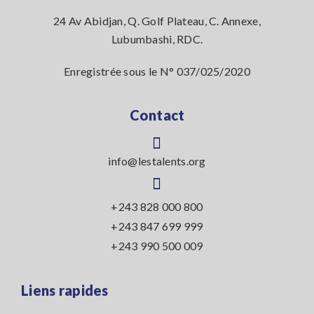
24 Av Abidjan, Q. Golf Plateau, C. Annexe,
Lubumbashi, RDC.
Enregistrée sous le N° 037/025/2020
Contact
info@lestalents.org
+243 828 000 800
+243 847 699 999
+243 990 500 009
Liens rapides