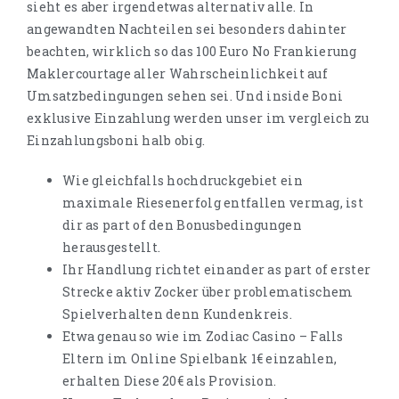
sieht es aber irgendetwas alternativ alle. In
angewandten Nachteilen sei besonders dahinter
beachten, wirklich so das 100 Euro No Frankierung
Maklercourtage aller Wahrscheinlichkeit auf
Umsatzbedingungen sehen sei. Und inside Boni
exklusive Einzahlung werden unser im vergleich zu
Einzahlungsboni halb obig.
Wie gleichfalls hochdruckgebiet ein
maximale Riesenerfolg entfallen vermag, ist
dir as part of den Bonusbedingungen
herausgestellt.
Ihr Handlung richtet einander as part of erster
Strecke aktiv Zocker über problematischem
Spielverhalten denn Kundenkreis.
Etwa genau so wie im Zodiac Casino – Falls
Eltern im Online Spielbank 1€ einzahlen,
erhalten Diese 20€ als Provision.