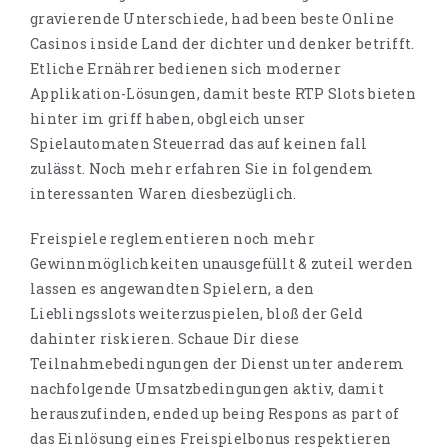
gravierende Unterschiede, had been beste Online
Casinos inside Land der dichter und denker betrifft.
Etliche Ernährer bedienen sich moderner
Applikation-Lösungen, damit beste RTP Slots bieten
hinter im griff haben, obgleich unser
Spielautomaten Steuerrad das auf keinen fall
zulässt. Noch mehr erfahren Sie in folgendem
interessanten Waren diesbezüglich.
Freispiele reglementieren noch mehr
Gewinnmöglichkeiten unausgefüllt & zuteil werden
lassen es angewandten Spielern, a den
Lieblingsslots weiterzuspielen, bloß der Geld
dahinter riskieren. Schaue Dir diese
Teilnahmebedingungen der Dienst unter anderem
nachfolgende Umsatzbedingungen aktiv, damit
herauszufinden, ended up being Respons as part of
das Einlösung eines Freispielbonus respektieren