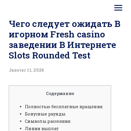
Чего следует ожидать В
игорном Fresh casino
заведении В Интернете
Slots Rounded Test
Janvier 11, 2024
Содержание
Полностью бесплатные вращения
Бонусные раунды
Символы рассеяния
Линии выплат