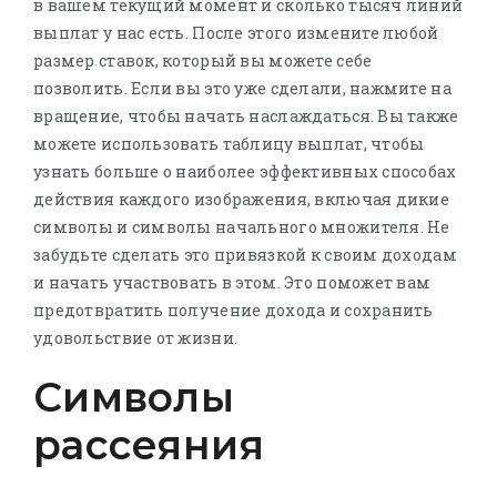
в вашем текущий момент и сколько тысяч линий
выплат у нас есть. После этого измените любой
размер ставок, который вы можете себе
позволить. Если вы это уже сделали, нажмите на
вращение, чтобы начать наслаждаться. Вы также
можете использовать таблицу выплат, чтобы
узнать больше о наиболее эффективных способах
действия каждого изображения, включая дикие
символы и символы начального множителя. Не
забудьте сделать это привязкой к своим доходам
и начать участвовать в этом. Это поможет вам
предотвратить получение дохода и сохранить
удовольствие от жизни.
Символы
рассеяния