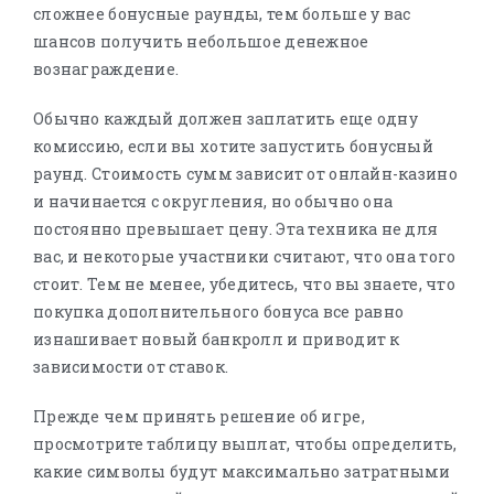
сложнее бонусные раунды, тем больше у вас
шансов получить небольшое денежное
вознаграждение.
Обычно каждый должен заплатить еще одну
комиссию, если вы хотите запустить бонусный
раунд. Стоимость сумм зависит от онлайн-казино
и начинается с округления, но обычно она
постоянно превышает цену. Эта техника не для
вас, и некоторые участники считают, что она того
стоит. Тем не менее, убедитесь, что вы знаете, что
покупка дополнительного бонуса все равно
изнашивает новый банкролл и приводит к
зависимости от ставок.
Прежде чем принять решение об игре,
просмотрите таблицу выплат, чтобы определить,
какие символы будут максимально затратными