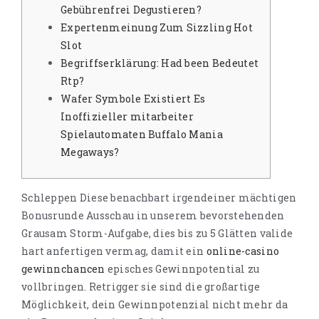
Gebührenfrei Degustieren?
Expertenmeinung Zum Sizzling Hot
Slot
Begriffserklärung: Had been Bedeutet
Rtp?
Wafer Symbole Existiert Es
Inoffizieller mitarbeiter
Spielautomaten Buffalo Mania
Megaways?
Schleppen Diese benachbart irgendeiner mächtigen
Bonusrunde Ausschau in unserem bevorstehenden
Grausam Storm-Aufgabe, dies bis zu 5 Glätten valide
hart anfertigen vermag, damit ein
online-casino
gewinnchancen
episches Gewinnpotential zu
vollbringen.
Retrigger sie sind die großartige
Möglichkeit, dein Gewinnpotenzial nicht mehr da