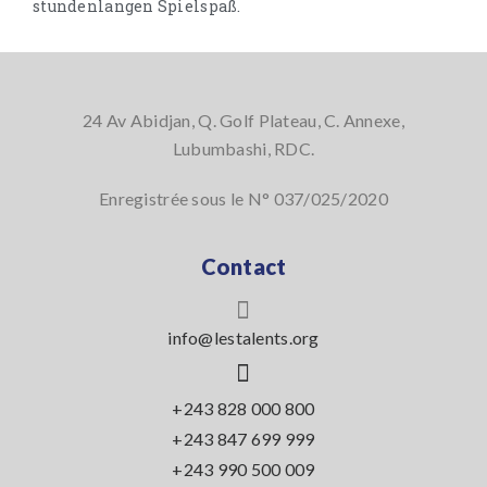
stundenlangen Spielspaß.
24 Av Abidjan, Q. Golf Plateau, C. Annexe,
Lubumbashi, RDC.
Enregistrée sous le N° 037/025/2020
Contact
info@lestalents.org
+243 828 000 800
+243 847 699 999
+243 990 500 009