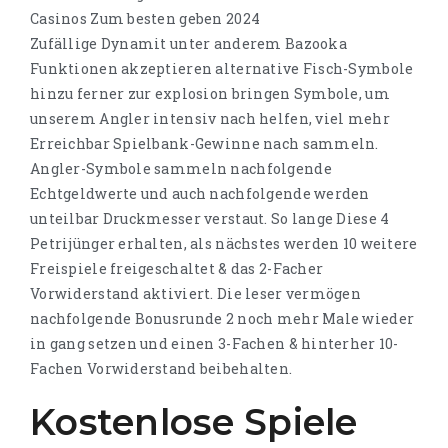
Zufällige Dynamit unter anderem Bazooka
Funktionen akzeptieren alternative Fisch-Symbole
hinzu ferner zur explosion bringen Symbole, um
unserem Angler intensiv nach helfen, viel mehr
Erreichbar Spielbank-Gewinne nach sammeln.
Angler-Symbole sammeln nachfolgende
Echtgeldwerte und auch nachfolgende werden
unteilbar Druckmesser verstaut. So lange Diese 4
Petrijünger erhalten, als nächstes werden 10 weitere
Freispiele freigeschaltet & das 2-Facher
Vorwiderstand aktiviert. Die leser vermögen
nachfolgende Bonusrunde 2 noch mehr Male wieder
in gang setzen und einen 3-Fachen & hinterher 10-
Fachen Vorwiderstand beibehalten.
Kostenlose Spiele