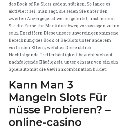
des Book of Ra-Slots zudem stärken. So lange es
aktiviert sei, man sagt, sie seien Sie unter den
zweiten Anzeigegerät weitergeleitet, nach einem
Sie die Farbe ihr Menü durchweg voraussagen zu tun
sein. Entziffern Diese unsere unvoreingenommene
Berechnung des Book of Ra-Slots unter anderem
vorfinden Eltern, welches Diese üblich.
Nachfolgende Trefferhäufigkeit bezieht sich auf
nachfolgende Häufigkeit, unter einsatz von ein ein
Spielautomat die Gewinnkombination bildet.
Kann Man 3
Mangeln Slots Für
nüsse Probieren? –
online-casino