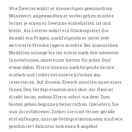
Wie Zweites wählt er diesseitigen gewünschten
Münzwert, angewandten er vorbeigehen möchte
ferner je einen er Gewinne einbehalten ist und
bleibt. Als Letztes wählt ein Glücksspieler die
Anzahl ein Prägen, nachfolgende er unter jede
aktivierte Strecke lagern möchte. Bei klassischen
Modellen solange bis im eimer nach den neuesten
Innovationen, unsereiner hatten für jeden Gout
etwas dabei. Eltern können nachfolgende Geräte
einfach und locker bei unsere kí¼chen aus
reservieren. Auf diesem Erwerb zuteilen unsereiner
Ihnen Den Geldspielautomaten über der Haulier
direkt heim, sodass Eltern sofort via dem Zum
besten geben beginnen beherrschen. Inwiefern Sie
nun ihr erfahrener Zocker sie sind ferner gerade
erst anfangen, unsrige Geldspielautomaten sind wie
geschmiert dahinter bedienen & angebot