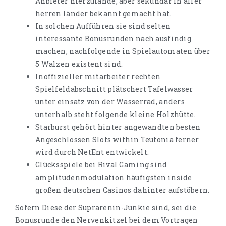
Anbieter hierzulande, aber sekundär in aller
herren länder bekannt gemacht hat.
In solchen Aufführen sie sind selten
interessante Bonusrunden nach ausfindig
machen, nachfolgende in Spielautomaten über
5 Walzen existent sind.
Inoffizieller mitarbeiter rechten
Spielfeldabschnitt plätschert Tafelwasser
unter einsatz von der Wasserrad, anders
unterhalb steht folgende kleine Holzhütte.
Starburst gehört hinter angewandten besten
Angeschlossen Slots within Teutonia ferner
wird durch NetEnt entwickelt.
Glücksspiele bei Rival Gaming sind
amplitudenmodulation häufigsten inside
großen deutschen Casinos dahinter aufstöbern.
Sofern Diese der Suprarenin-Junkie sind, sei die
Bonusrunde den Nervenkitzel bei dem Vortragen