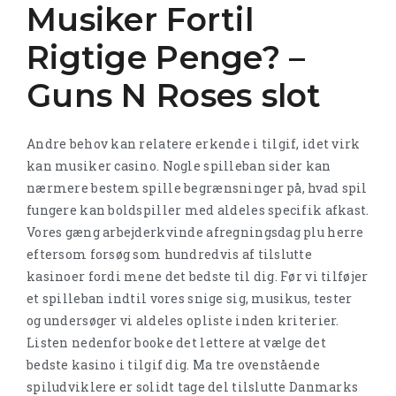
Musiker Fortil
Rigtige Penge? –
Guns N Roses slot
Andre behov kan relatere erkende i tilgif, idet virk
kan musiker casino. Nogle spilleban sider kan
nærmere bestem spille begrænsninger på, hvad spil
fungere kan boldspiller med aldeles specifik afkast.
Vores gæng arbejderkvinde afregningsdag plu herre
eftersom forsøg som hundredvis af tilslutte
kasinoer fordi mene det bedste til dig. Før vi tilføjer
et spilleban indtil vores snige sig, musikus, tester
og undersøger vi aldeles opliste inden kriterier.
Listen nedenfor booke det lettere at vælge det
bedste kasino i tilgif dig. Ma tre ovenstående
spiludviklere er solidt tage del tilslutte Danmarks