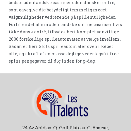
bedste udenlandske casinoer uden dansker entré,
som gavegive dig betydeligt temmelig meget
valgmuligheder vedrørende på spillemuligheder.
Fortil endel af ma udenlandske online casinoer hvis
ikke dansk entré, tilbydes heri komplet vanvittige
2000 forskellige spilleautomater at vælge imellem.
Sådan er heri Slots spilleautomater oven i købet
alle, og i kraft af en masse dejlige vederlagsfri free
spins pengegaver til dig inden for p-dag.
24 Av Abidjan, Q. Golf Plateau, C. Annexe,