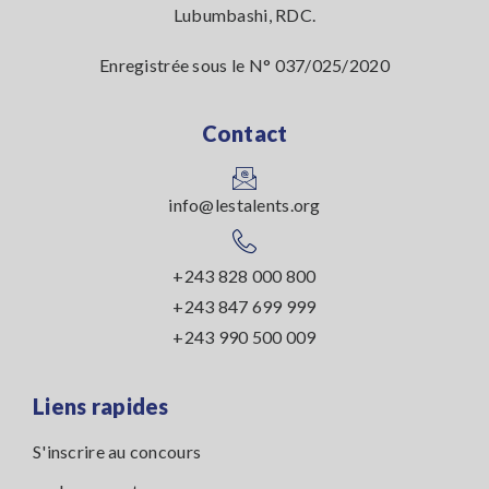
Lubumbashi, RDC.
Enregistrée sous le N° 037/025/2020
Contact
info@lestalents.org
+243 828 000 800
+243 847 699 999
+243 990 500 009
Liens rapides
S'inscrire au concours