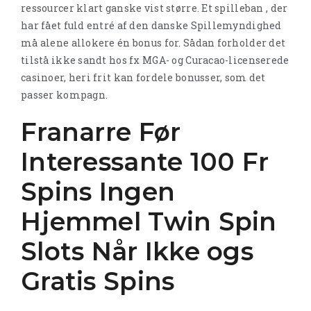
ressourcer klart ganske vist større. Et spilleban , der
har fået fuld entré af den danske Spillemyndighed
må alene allokere én bonus for. Sådan forholder det
tilstå ikke sandt hos fx MGA- og Curacao-licenserede
casinoer, heri frit kan fordele bonusser, som det
passer kompagn.
Franarre Før
Interessante 100 Fr
Spins Ingen
Hjemmel Twin Spin
Slots Når Ikke ogs
Gratis Spins