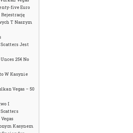
nty-five Euro
Rejestrację
owych T Naszym
s
 Scatters Jest
 Unces 25€ No
to W Kasynie
lkan Vegas – 50
two I
Scatters
 Vegas
bionym Kasynem