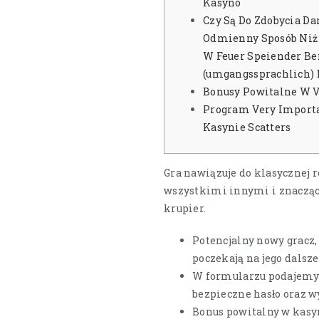
Kasyno
Czy Są Do Zdobycia D
Odmienny Sposób Niż 
W Feuer Speiender Be
(umgangssprachlich) 
Bonusy Powitalne W 
Program Very Import
Kasynie Scatters
Gra nawiązuje do klasycznej r
wszystkimi innymi i znacząco 
krupier.
Potencjalny nowy gracz,
poczekają na jego dalsze
W formularzu podajemy p
bezpieczne hasło oraz w
Bonus powitalny w kasyn