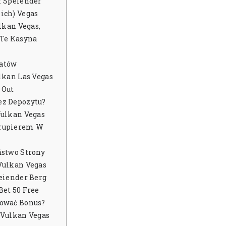
r Speiender
ich) Vegas
lkan Vegas,
 Te Kasyna
atów
lkan Las Vegas
 Out
ez Depozytu?
Vulkan Vegas
Krupierem W
ństwo Strony
Vulkan Vegas
eiender Berg
Bet 50 Free
wować Bonus?
 Vulkan Vegas