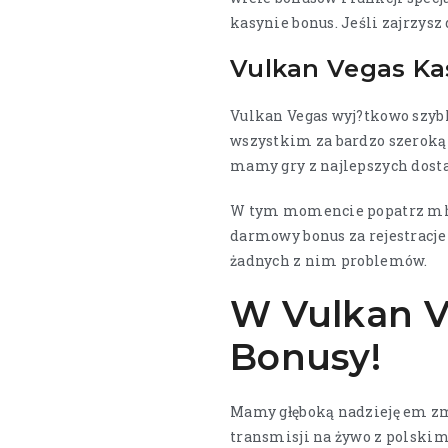
kasynie bonus. Jeśli zajrzysz
Vulkan Vegas Ka
Vulkan Vegas wyj?tkowo szybk
wszystkim za bardzo szeroką
mamy gry z najlepszych dost
W tym momencie popatrz mhh 
darmowy bonus za rejestracje
żadnych z nim problemów.
W Vulkan V
Bonusy!
Mamy głęboką nadzieję em zm
transmisji na żywo z polskim