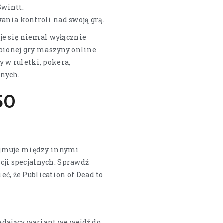
Swintt.
nia kontroli nad swoją grą.
je się niemal wyłącznie
ubionej gry maszyny online
 w ruletki, pokera,
lnych.
50
bejmuje między innymi
ji specjalnych. Sprawdź
, że Publication of Dead to
adający wariant we wejdź do