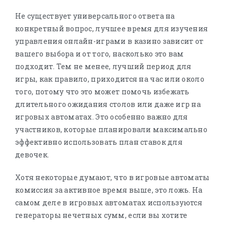
Не существует универсального ответа на
конкретный вопрос, лучшее время для изучения
управления онлайн-играми в казино зависит от
вашего выбора и от того, насколько это вам
подходит. Тем не менее, лучший период для
игры, как правило, приходится на час или около
того, потому что это может помочь избежать
длительного ожидания столов или даже игр на
игровых автоматах. Это особенно важно для
участников, которые планировали максимально
эффективно использовать план ставок для
девочек.
Хотя некоторые думают, что в игровые автоматы
комиссия за активное время выше, это ложь. На
самом деле в игровых автоматах используются
генераторы нечетных сумм, если вы хотите