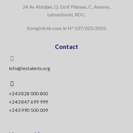
24 Av Abidjan, Q. Golf Plateau, C. Annexe,
Lubumbashi, RDC.
Enregistrée sous le N° 037/025/2020
Contact
info@lestalents.org
+243 828 000 800
+243 847 699 999
+243 990 500 009