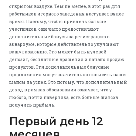
открытом воздухе. Тем не менее, в этот раз для
работников игорного заведения наступает вялое
время. Поэтому, чтобы привлечь больше
участников, они часто предоставляют
дополнительные бонусы за регистрацию в
аквариуме, которые действительно улучшают
вашу гармонию. Это может быть нулевой
депозит, бесплатные вращения и начало продаж
продуктов. Эти дополнительные бонусные
предложения могут значительно повысить ваши
шансы на успех. Это потому, что дополнительный
доход в рамках обоснования означает, что у
любого, почти наверняка, есть больше шансов
получить прибыль.
Первый день 12
месяцев