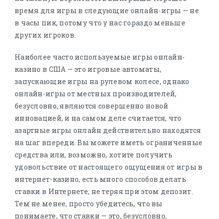
время для игры в следующие онлайн-игры — не
в часы пик, потому что у нас гораздо меньше
других игроков.
Наиболее часто используемые игры онлайн-
казино в США — это игровые автоматы,
запускающие игры на рулевом колесе, однако
онлайн-игры от местных производителей,
безусловно, являются совершенно новой
инновацией, и на самом деле считается, что
азартные игры онлайн действительно находятся
на шаг впереди. Вы можете иметь ограниченные
средства или, возможно, хотите получить
удовольствие от настоящего ощущения от игры в
интернет-казино, есть много способов делать
ставки в Интернете, не теряя при этом депозит.
Тем не менее, просто убедитесь, что вы
понимаете, что ставки — это, безусловно,