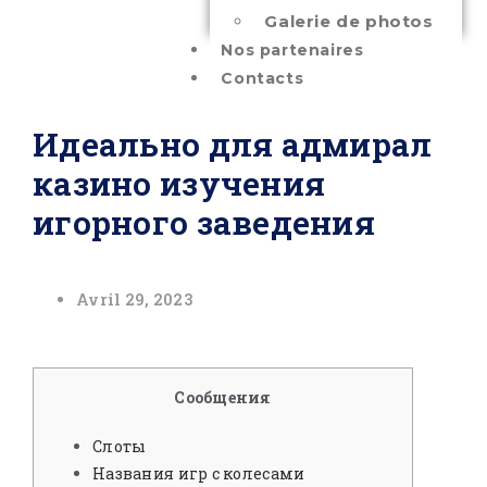
Galerie de photos
Nos partenaires
Contacts
Идеально для адмирал
казино изучения
игорного заведения
Avril 29, 2023
Сообщения
Слоты
Названия игр с колесами