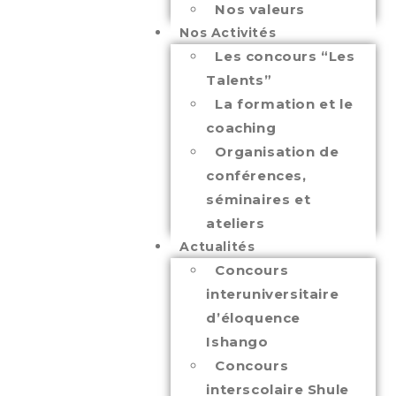
Nos valeurs
Nos Activités
Les concours “Les
Talents”
La formation et le
coaching
Organisation de
conférences,
séminaires et
ateliers
Actualités
Concours
interuniversitaire
d’éloquence
Ishango
Concours
interscolaire Shule