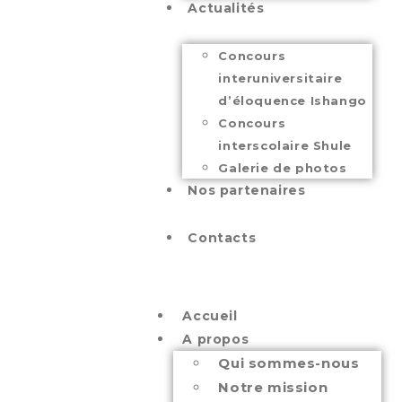
Actualités
Concours
interuniversitaire
d’éloquence Ishango
Concours
interscolaire Shule
Galerie de photos
Nos partenaires
Contacts
Accueil
A propos
Qui sommes-nous
Notre mission