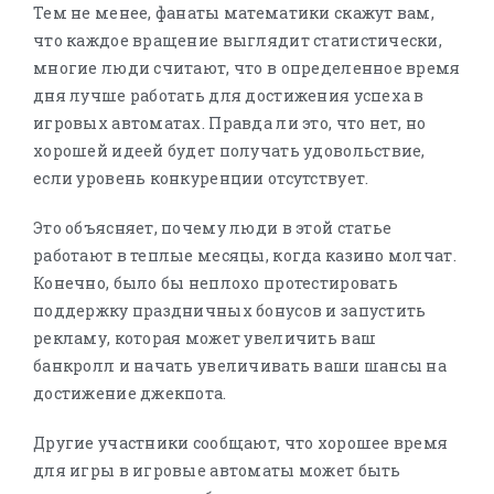
Тем не менее, фанаты математики скажут вам,
что каждое вращение выглядит статистически,
многие люди считают, что в определенное время
дня лучше работать для достижения успеха в
игровых автоматах. Правда ли это, что нет, но
хорошей идеей будет получать удовольствие,
если уровень конкуренции отсутствует.
Это объясняет, почему люди в этой статье
работают в теплые месяцы, когда казино молчат.
Конечно, было бы неплохо протестировать
поддержку праздничных бонусов и запустить
рекламу, которая может увеличить ваш
банкролл и начать увеличивать ваши шансы на
достижение джекпота.
Другие участники сообщают, что хорошее время
для игры в игровые автоматы может быть