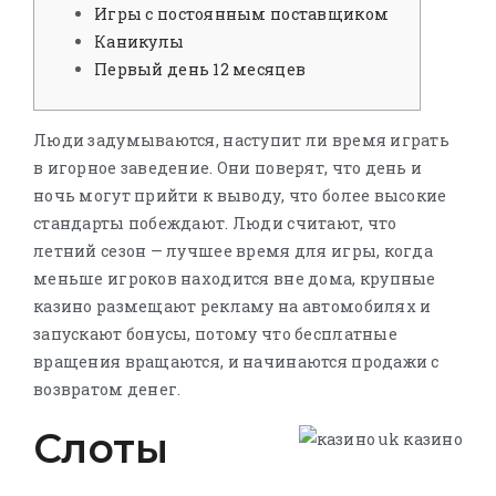
Игры с постоянным поставщиком
Каникулы
Первый день 12 месяцев
Люди задумываются, наступит ли время играть
в игорное заведение. Они поверят, что день и
ночь могут прийти к выводу, что более высокие
стандарты побеждают.
Люди считают, что
летний сезон — лучшее время для игры, когда
меньше игроков находится вне дома, крупные
казино размещают рекламу на автомобилях и
запускают бонусы, потому что бесплатные
вращения вращаются, и начинаются продажи с
возвратом денег.
Слоты