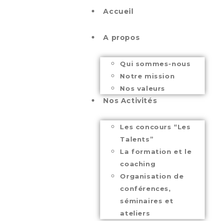
Accueil
A propos
Qui sommes-nous
Notre mission
Nos valeurs
Nos Activités
Les concours “Les
Talents”
La formation et le
coaching
Organisation de
conférences,
séminaires et
ateliers