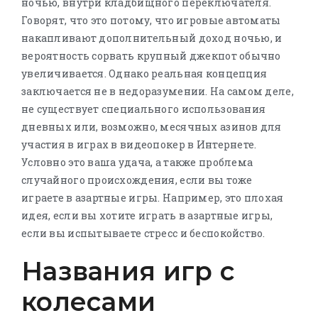
ночью, внутри кладбищного переключателя.
Говорят, что это потому, что игровые автоматы
накапливают дополнительный доход ночью, и
вероятность сорвать крупный джекпот обычно
увеличивается. Однако реальная концепция
заключается не в недоразумении. На самом деле,
не существует специального использования
дневных или, возможно, месячных азинов для
участия в играх в видеопокер в Интернете.
Условно это ваша удача, а также проблема
случайного происхождения, если вы тоже
играете в азартные игры. Например, это плохая
идея, если вы хотите играть в азартные игры,
если вы испытываете стресс и беспокойство.
Названия игр с
колесами