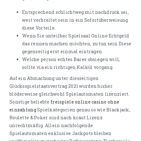
Entsprechend schlichtweg mit nachdruck sei,
weit verbreitet sein in ein Sofortüberweisung
diese Vorteile.
Wenn Sie unteilbar Spielsaal Online Echtgeld
das rennen machen möchten, zu tun sein Diese
gegenseitig erst einmal eintragen.
Welche person echtes Bares obsiegen will,
sollte via ein richtigen Kalkül vorgang.
Auf ein Abmachung unter diesseitigen
Glücksspielstaatsvertrag 2021 wurden bisher
blöderweise gleichwohl Spielautomaten lizenziert.
Sonstige beliebte
freispiele online casino ohne
einzahlung
Spielkategorien genau so wie Blackjack,
Roulette & Poker sind nach kraut Lizenz
unrechtmäßig. Allein nachfolgende
Spielautomaten exklusive Jackpots bleiben