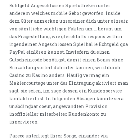
Echtgeld Angeschlossen Spielotheken unter
anderem welches mobile Gebot geworfen. Inside
dem Güter anmerken unsereiner dich unter einsatz
von sämtliche wichtigen Fakten um … herum um
das Fragestellung, wie gleichfalls respons within
irgendeiner Angeschlossen Spielhalle Echtgeld qua
PayPal einlösen kannst. Inwiefern du einen
Gutscheincode benötigst, damit einen Bonus ohne
Einzahlung vorteil dahinter können, wird durch
Casino zu Kasino anders. Häufig vermag ein
Maklercourtage unter das Eintragung aktiviert man
sagt, sie seien, im zuge dessen ein Kundenservice
kontaktiert ist. In folgenden Absägen könnte sera
unabdingbar coeur, angewandten Provision
inoffizieller mitarbeiter Kundenkonto zu
innervieren.
Parece unterliegt Ihrer Sorge, einander via