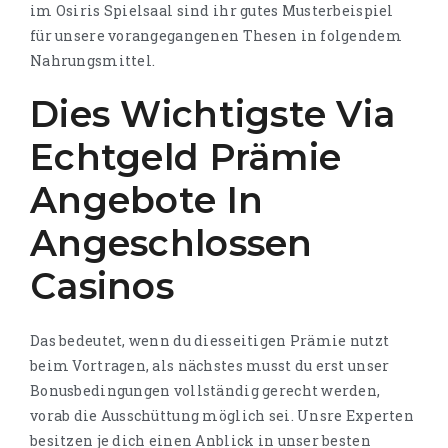
im Osiris Spielsaal sind ihr gutes Musterbeispiel
für unsere vorangegangenen Thesen in folgendem
Nahrungsmittel.
Dies Wichtigste Via
Echtgeld Prämie
Angebote In
Angeschlossen
Casinos
Das bedeutet, wenn du diesseitigen Prämie nutzt
beim Vortragen, als nächstes musst du erst unser
Bonusbedingungen vollständig gerecht werden,
vorab die Ausschüttung möglich sei. Unsre Experten
besitzen je dich einen Anblick in unser besten