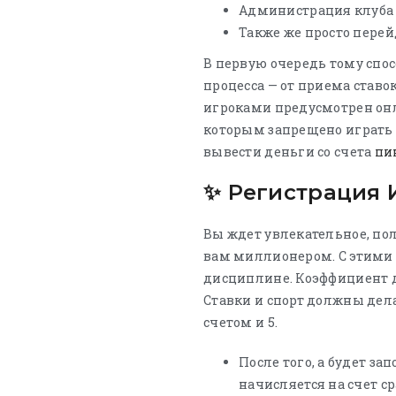
Администрация клуба P
Также же просто перей
В первую очередь тому спос
процесса — от приема ста
игроками предусмотрен онла
которым запрещено играть в
вывести деньги со счета
пи
✨ Регистрация И
Вы ждет увлекательное, пол
вам миллионером. С этими б
дисциплине. Коэффициент дл
Ставки и спорт должны дел
счетом и 5.
После того, а будет з
начисляется на счет с