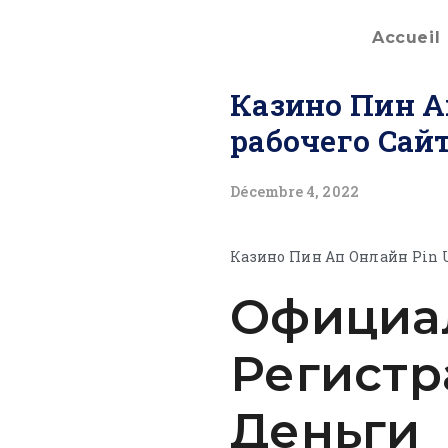
Accueil
Казино Пин А
рабочего Сайт
Décembre 4, 2022
Казино Пин Ап Онлайн Pin 
Официал
Регистр
Деньги