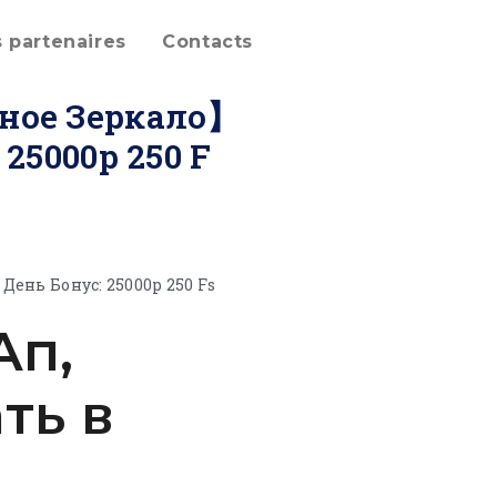
 partenaires
Contacts
ьное Зеркало】
25000р 250 F
ень Бонус: 25000р 250 Fs
Ап,
ть в