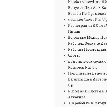
Клуба » « [newline]
Бонус от Пин Ап – К
Бездеп По Промокоду
« только Такое Pin U
Регистрация В Онла
Пинап
Во только Можно Пои
Рабочем Зеркале Ка
Рабочие Промокоды
Слоты
причин Блокировки
Конторы Pin Up
Пополнение Депозит
Выигрыша а Интерне
Up
Pincoins И Система
Аккаунта
👨‍💻рабочие в Сегод