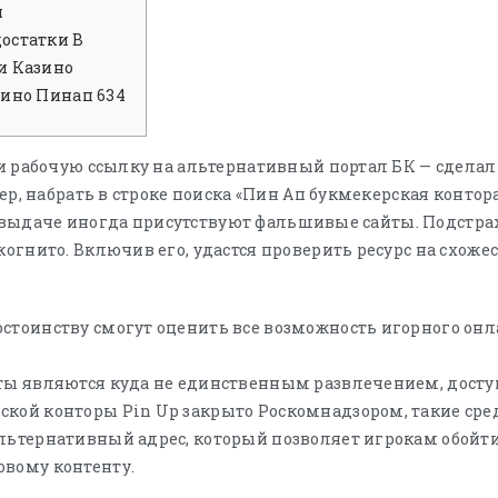
и
остатки В
и Казино
зино Пинап 634
 рабочую ссылку на альтернативный портал БК — сделал
р, набрать в строке поиска «Пин Ап букмекерская контора
 в выдаче иногда присутствуют фальшивые сайты. Подстра
гнито. Включив его, удастся проверить ресурс на схожес
остоинству смогут оценить все возможность игорного онла
оты являются куда не единственным развлечением, досту
ской конторы Pin Up закрыто Роскомнадзором, такие сред
 альтернативный адрес, который позволяет игрокам обой
овому контенту.