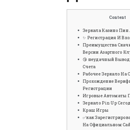
Content
Зеркала Казино Пин 
✨ Регистрация И Вхо
Преимущества Скач
Версии Азартного Кл
😘 неудачный Вывод 
Счета
Рабочее Зеркало На 
Прохождение Вериф
Регистрации
Игровые Автоматы 
Зеркало Pin Up Сего
Краш Игры
✅как Зарегистрирова
На Официальном Сай