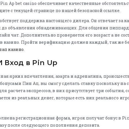
in Ap bet casino обеспечивает качественные обстоятельс
дите с текущей странице по нашей безопасной ссылке.
обствует поддержка настоящего дилера. Он отвечает за 
вок до объявления обнадеживающих. Для общения пиппар
йн чат. Дополнительно проверяется его возраст а не сост
 казино. Пройти верификацию должен каждый, так же без
нап казино
.
 Вход в Pin Up
ная ярких впечатления, азарта и адреналина, происшеств
онусами Пин Ап, вы смогу сделать ставку поскольку на 
я расчета экспрессов, в них присутствует три события, с
ается из реальных денег, которые есть них реального и
аполнена регистрационная форма, игрок получат бонус в 
разу после следующего пополнения депозита.