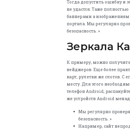
Тогда допустить ошибку и 
не удастся. Таже полност
баннерами а изображениями
портала. Мы регулярно про
безопасность. »
Зеркала К
К примеру, можно получить
вейджеров. Еще более прак
карт, рулетки же слотов. С
месту. Для этого необходим
телефон Android, распакуйте
же устройств Android мена
Мы регулярно проверя
безопасность. »
Например, сайт непро