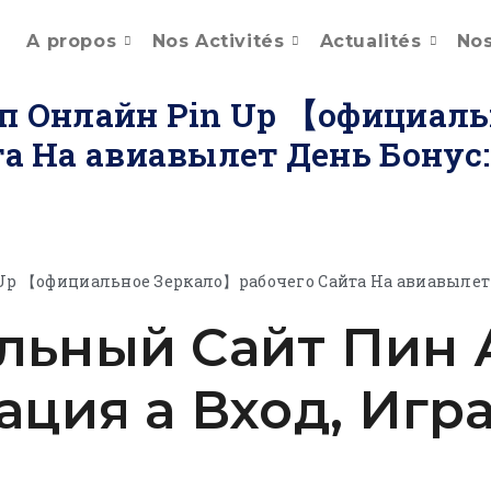
A propos
Nos Activités
Actualités
Nos
п Онлайн Pin Up 【официал
а На авиавылет День Бонус: 
Up 【официальное Зеркало】рабочего Сайта На авиавылет Д
ьный Сайт Пин 
ация а Вход, Игра