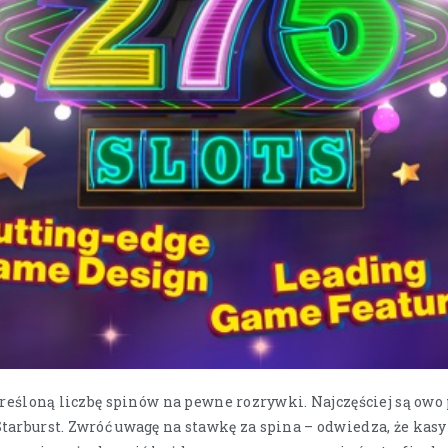
kreśloną liczbę spinów na pewne rozrywki. Najczęściej są ow
tarburst. Zwróć uwagę na stawkę za spina – odwiedza, że kas