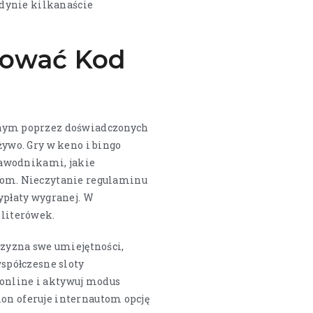
edynie kilkanaście
wować Kod
anym poprzez doświadczonych
ywo. Gry w keno i bingo
zawodnikami, jakie
som. Nieczytanie regulaminu
ypłaty wygranej. W
 literówek.
zyzna swe umiejętności,
spółczesne sloty
 online i aktywuj modus
mon oferuje internautom opcję