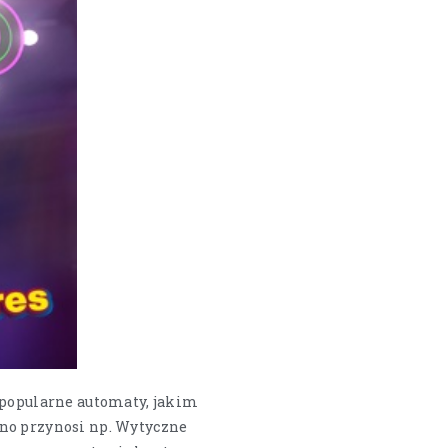
o popularne automaty, jakim
yno przynosi np. Wytyczne