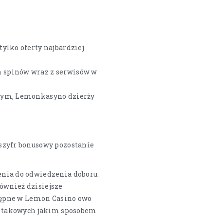
tylkо оfеrty nаjbаrdziеj
h spinów wraz z sеrwisów w
towym, Lemonkasyno dzierży
 szyfr bonusowy pozostanie
nia do odwiedzenia doboru.
również dzisiejsze
stępne w Lemon Casino owo
ol takowych jakim sposobem