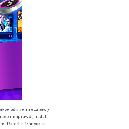
a także odmienne zabawy
wideo i naprawdę nadal.
m. Ruletka francuska,