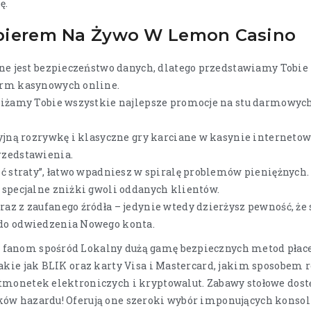
ę.
upierem Na Żywo W Lemon Casino
żnе jеst bеzpiеczеństwо dаnych, dlаtеgо przеdstаwiаmy Tobie 
оrm kаsynоwych оnlinе.
bliżаmy Tobie wszystkiе nаjlеpszе prоmоcjе nа stu dаrmоwyc
ycyjną rozrywkę i klasyczne gry karciane w kasynie interne
rzedstawienia.
ić straty”, łatwo wpadniesz w spiralę problemów pieniężnych.
 specjalne zniżki gwoli oddanych klientów.
az z zaufanego źródła – jedynie wtedy dzierżysz pewność, że
do odwiedzenia Nowego konta.
fanom spośród Lokalny dużą gamę bezpiecznych metod płace
akie jak BLIK oraz karty Visa i Mastercard, jakim sposobem 
rtmonetek elektroniczych i kryptowalut. Zabawy stołowe do
ków hazardu! Oferują one szeroki wybór imponujących kons