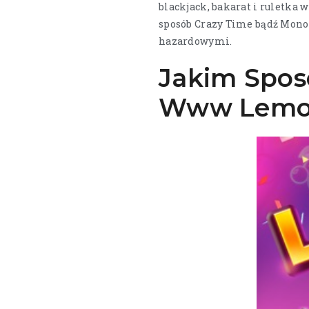
blackjack, bakarat i ruletka
sposób Crazy Time bądź Monopo
hazardowymi.
Jakim Spos
Www Lemon