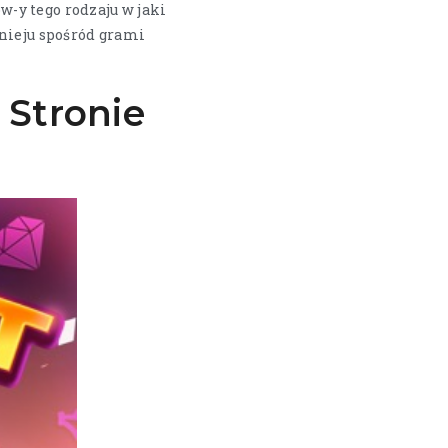
-y tego rodzaju w jaki
rnieju spośród grami
Stronie