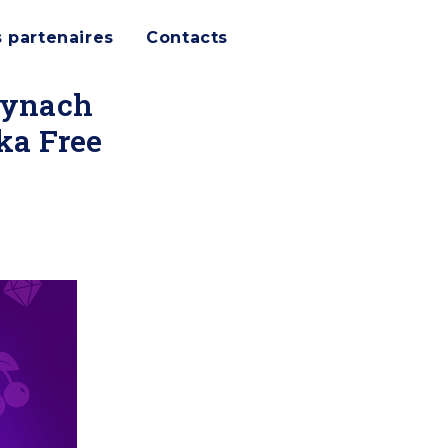
 partenaires
Contacts
synach
ka Free