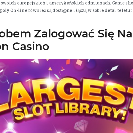
 w swoich europejskich i amerykańskich odmianach. Game show
ly On-line również są dostępne i łączą w sobie detal teletu
obem Zalogować Się Na 
 Casino