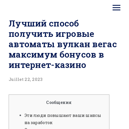
Лучший способ
получить игровые
автоматы вулкан вегас
максимум бонусов в
интернет-казино
Juillet 22, 2023
Сообщения
Эти люди повышают ваши шансы
на заработок