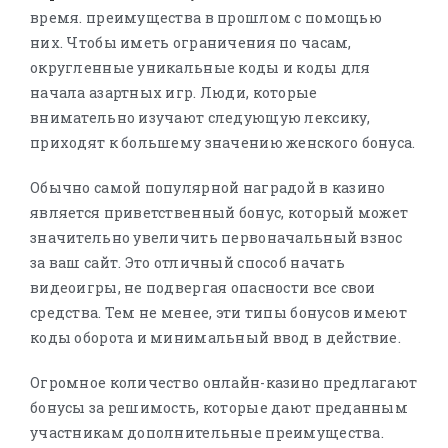
время. преимущества в прошлом с помощью
них. Чтобы иметь ограничения по часам,
округленные уникальные коды и коды для
начала азартных игр. Люди, которые
внимательно изучают следующую лексику,
приходят к большему значению женского бонуса.
Обычно самой популярной наградой в казино
является приветственный бонус, который может
значительно увеличить первоначальный взнос
за ваш сайт. Это отличный способ начать
видеоигры, не подвергая опасности все свои
средства. Тем не менее, эти типы бонусов имеют
коды оборота и минимальный ввод в действие.
Огромное количество онлайн-казино предлагают
бонусы за решимость, которые дают преданным
участникам дополнительные преимущества.