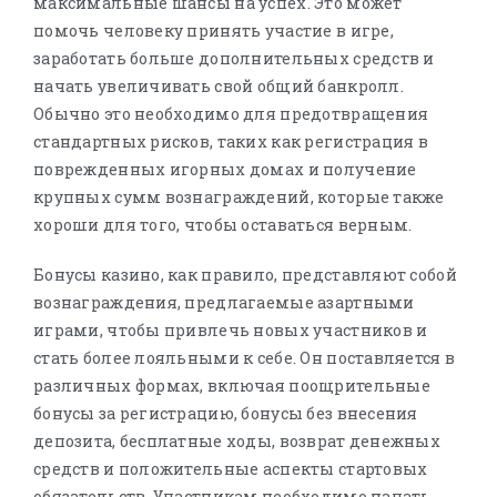
максимальные шансы на успех. Это может
помочь человеку принять участие в игре,
заработать больше дополнительных средств и
начать увеличивать свой общий банкролл.
Обычно это необходимо для предотвращения
стандартных рисков, таких как регистрация в
поврежденных игорных домах и получение
крупных сумм вознаграждений, которые также
хороши для того, чтобы оставаться верным.
Бонусы казино, как правило, представляют собой
вознаграждения, предлагаемые азартными
играми, чтобы привлечь новых участников и
стать более лояльными к себе. Он поставляется в
различных формах, включая поощрительные
бонусы за регистрацию, бонусы без внесения
депозита, бесплатные ходы, возврат денежных
средств и положительные аспекты стартовых
обязательств. Участникам необходимо начать