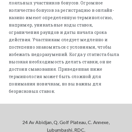
лояльных участников бонусов. Огромное
количество бонусов за регистрацию в онлайн-
казино имеют определенную терминологию,
например, уникальные коды ставок,
ограничения раундов и даты начала срока
действия. Участникам следует медленно и
постепенно знакомиться с условиями, чтобы
избежать недоразумений. Когда у статиста была
высокая необходимость делать ставки, он не
достоин смакования. Приведенная ниже
терминология может быть сложной для
понимания новичкам, но вы важны для
безрисковых ставок.
24 Av Abidjan, Q. Golf Plateau, C. Annexe,
Lubumbashi, RDC.