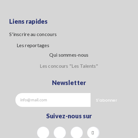
Liens rapides
S'inscrire au concours
Les reportages
Qui sommes-nous
Les concours "Les Talents"
Newsletter
S'abonner
Suivez-nous sur