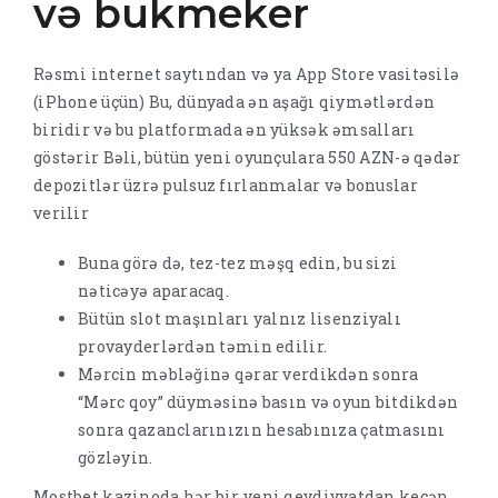
və bukmeker
Rəsmi internet saytından və ya App Store vasitəsilə
(iPhone üçün) Bu, dünyada ən aşağı qiymətlərdən
biridir və bu platformada ən yüksək əmsalları
göstərir Bəli, bütün yeni oyunçulara 550 AZN-ə qədər
depozitlər üzrə pulsuz fırlanmalar və bonuslar
verilir
Buna görə də, tez-tez məşq edin, bu sizi
nəticəyə aparacaq.
Bütün slot maşınları yalnız lisenziyalı
provayderlərdən təmin edilir.
Mərcin məbləğinə qərar verdikdən sonra
“Mərc qoy” düyməsinə basın və oyun bitdikdən
sonra qazanclarınızın hesabınıza çatmasını
gözləyin.
Mostbet kazinoda hər bir yeni qeydiyyatdan keçən