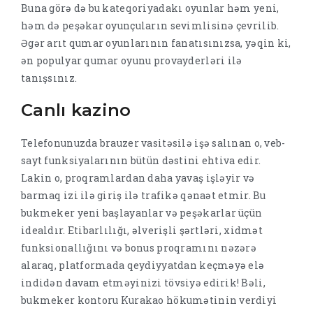
Buna görə də bu kateqoriyadakı oyunlar həm yeni,
həm də peşəkar oyunçuların sevimlisinə çevrilib.
Əgər arıt qumar oyunlarının fanatısınızsa, yəqin ki,
ən populyar qumar oyunu provayderləri ilə
tanışsınız.
Canlı kazino
Telefonunuzda brauzer vasitəsilə işə salınan o, veb-
sayt funksiyalarının bütün dəstini ehtiva edir.
Lakin o, proqramlardan daha yavaş işləyir və
barmaq izi ilə giriş ilə trafikə qənaət etmir. Bu
bukmeker yeni başlayanlar və peşəkarlar üçün
idealdır. Etibarlılığı, əlverişli şərtləri, xidmət
funksionallığını və bonus proqramını nəzərə
alaraq, platformada qeydiyyatdan keçməyə elə
indidən davam etməyinizi tövsiyə edirik! Bəli,
bukmeker kontoru Kurakao hökumətinin verdiyi