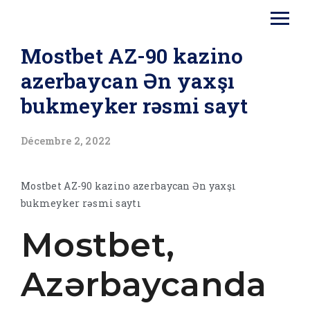
Mostbet AZ-90 kazino
azerbaycan Ən yaxşı
bukmeyker rəsmi sayt
Décembre 2, 2022
Mostbet AZ-90 kazino azerbaycan Ən yaxşı
bukmeyker rəsmi saytı
Mostbet,
Azərbaycanda