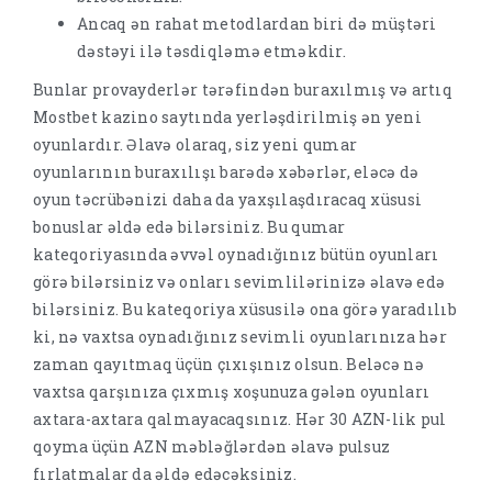
Ancaq ən rahat metodlardan biri də müştəri
dəstəyi ilə təsdiqləmə etməkdir.
Bunlar provayderlər tərəfindən buraxılmış və artıq
Mostbet kazino saytında yerləşdirilmiş ən yeni
oyunlardır. Əlavə olaraq, siz yeni qumar
oyunlarının buraxılışı barədə xəbərlər, eləcə də
oyun təcrübənizi daha da yaxşılaşdıracaq xüsusi
bonuslar əldə edə bilərsiniz. Bu qumar
kateqoriyasında əvvəl oynadığınız bütün oyunları
görə bilərsiniz və onları sevimlilərinizə əlavə edə
bilərsiniz. Bu kateqoriya xüsusilə ona görə yaradılıb
ki, nə vaxtsa oynadığınız sevimli oyunlarınıza hər
zaman qayıtmaq üçün çıxışınız olsun. Beləcə nə
vaxtsa qarşınıza çıxmış xoşunuza gələn oyunları
axtara-axtara qalmayacaqsınız. Hər 30 AZN-lik pul
qoyma üçün AZN məbləğlərdən əlavə pulsuz
fırlatmalar da əldə edəcəksiniz.