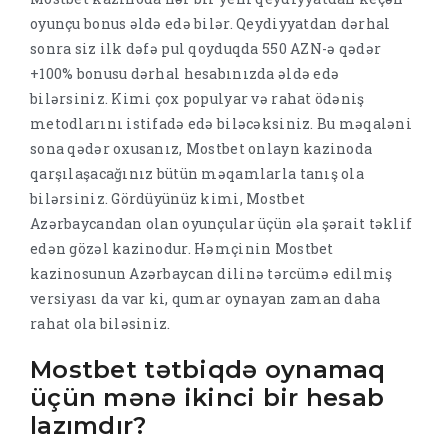
oyunçu bonus əldə edə bilər. Qeydiyyatdan dərhal
sonra siz ilk dəfə pul qoyduqda 550 AZN-ə qədər
+100% bonusu dərhal hesabınızda əldə edə
bilərsiniz. Kimi çox populyar və rahat ödəniş
metodlarını istifadə edə biləcəksiniz. Bu məqaləni
sona qədər oxusanız, Mostbet onlayn kazinoda
qarşılaşacağınız bütün məqamlarla tanış ola
bilərsiniz. Gördüyünüz kimi, Mostbet
Azərbaycandan olan oyunçular üçün əla şərait təklif
edən gözəl kazinodur. Həmçinin Mostbet
kazinosunun Azərbaycan dilinə tərcümə edilmiş
versiyası da var ki, qumar oynayan zaman daha
rahat ola biləsiniz.
Mostbet tətbiqdə oynamaq
üçün mənə ikinci bir hesab
lazımdır?