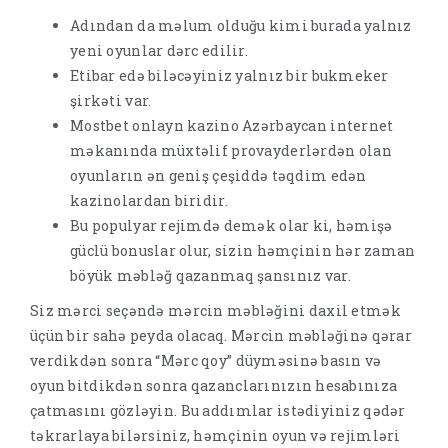
Adından da məlum olduğu kimi burada yalnız
yeni oyunlar dərc edilir.
Etibar edə biləcəyiniz yalnız bir bukmeker
şirkəti var.
Mostbet onlayn kazino Azərbaycan internet
məkanında müxtəlif provayderlərdən olan
oyunların ən geniş çeşiddə təqdim edən
kazinolardan biridir.
Bu populyar rejimdə demək olar ki, həmişə
güclü bonuslar olur, sizin həmçinin hər zaman
böyük məbləğ qazanmaq şansınız var.
Siz mərci seçəndə mərcin məbləğini daxil etmək
üçün bir sahə peyda olacaq. Mərcin məbləğinə qərar
verdikdən sonra “Mərc qoy” düyməsinə basın və
oyun bitdikdən sonra qazanclarınızın hesabınıza
çatmasını gözləyin. Bu addımlar istədiyiniz qədər
təkrarlaya bilərsiniz, həmçinin oyun və rejimləri