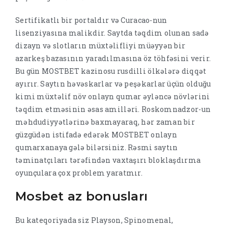
Sertifikatlı bir portaldır və Curacao-nun
lisenziyasına malikdir. Saytda təqdim olunan sadə
dizayn və slotların müxtəlifliyi müəyyən bir
azarkeş bazasının yaradılmasına öz töhfəsini verir.
Bu gün MOSTBET kazinosu rusdilli ölkələrə diqqət
ayırır. Saytın həvəskarlar və peşəkarlar üçün olduğu
kimi müxtəlif növ onlayn qumar əyləncə növlərini
təqdim etməsinin əsas amilləri. Roskomnadzor-un
məhdudiyyətlərinə baxmayaraq, hər zaman bir
güzgüdən istifadə edərək MOSTBET onlayn
qumarxanaya gələ bilərsiniz. Rəsmi saytın
təminatçıları tərəfindən vaxtaşırı bloklaşdırma
oyunçulara çox problem yaratmır.
Mosbet az bonusları
Bu kateqoriyada siz Playson, Spinomenal,