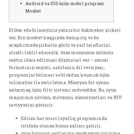
Android və İOS üçün mobil proqram
Mosbet
Etibar edə biləcəyiniz yalnız bir bukmeker şirkəti
var. Biz mosbet haqqında danışırıq və bu
araşdırmada şirkətin güclü və zəif tərəflərini
ətraflı təhlil edəcəyik. Əsas menyunun üstündə
saytın idarə edilməsi düymələri var – əmsal
formatının seçimi, səhifənin dil versiyası,
proqramlar bölməsi və blokdan keçmək üçün
təlimatlar ilə xatırlatma. Müəyyən bir oyunu
axtarmaq üçün filtr sistemi mövcuddur. Bu, oyun
maşınının növünü, mövzunu, xüsusiyyətləri və RTP
səviyyəsini göstərir.
Edilən hər mərc loyallıq proqramında
istifadə olunan bonus xalları gətirir.
Əgər bonusun şərtlərinə cavab vermirsinizsə,