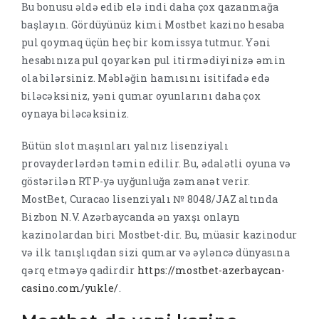
Bu bonusu əldə edib elə indi daha çox qazanmağa
başlayın. Gördüyünüz kimi Mostbet kazino hesaba
pul qoymaq üçün heç bir komissya tutmur. Yəni
hesabınıza pul qoyarkən pul itirmədiyinizə əmin
ola bilərsiniz. Məbləğin hamısını isitifadə edə
biləcəksiniz, yəni qumar oyunlarını daha çox
oynaya biləcəksiniz.
Bütün slot maşınları yalnız lisenziyalı
provayderlərdən təmin edilir. Bu, ədalətli oyuna və
göstərilən RTP-yə uyğunluğa zəmanət verir.
MostBet, Curacao lisenziyalı № 8048/JAZ altında
Bizbon N.V. Azərbaycanda ən yaxşı onlayn
kazinolardan biri Mostbet-dir. Bu, müasir kazinodur
və ilk tanışlıqdan sizi qumar və əyləncə dünyasına
qərq etməyə qadirdir
https://mostbet-azerbaycan-
casino.com/yukle/
.