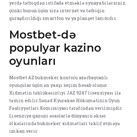
yerdə tətbiqdən istifadə etməklə oynaya bilərsiniz,
çünki bunun üçün sizə internet və tətbiqin
quraşdırıldığı smartfon və ya planşet lazımdır.
Mostbet-də
populyar kazino
oyunları
Mostbet AZ bukmeker kontoru azərbaycanlı
oyunçular üçün ən yaxşı seçim hesab olunur.
Xidmətin təhlükəsizliyi JAZ 9247 lisenziyası ilə
təmin edilir.Sənəd Kyurakao Hökumətinin Oyun
Fəaliyyətləri Komissiyası tərəfindən verilmişdir.
Lisenziya qanuni əsaslarla dünyanın əksər
ölkələrində bukmeker xidmətləri təklif etməyə
imkan verir.