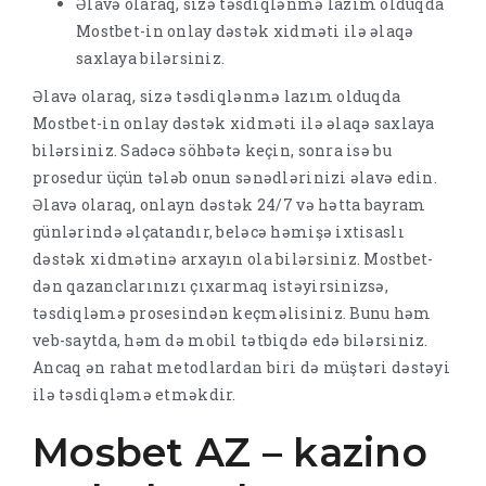
Əlavə olaraq, sizə təsdiqlənmə lazım olduqda
Mostbet-in onlay dəstək xidməti ilə əlaqə
saxlaya bilərsiniz.
Əlavə olaraq, sizə təsdiqlənmə lazım olduqda
Mostbet-in onlay dəstək xidməti ilə əlaqə saxlaya
bilərsiniz. Sadəcə söhbətə keçin, sonra isə bu
prosedur üçün tələb onun sənədlərinizi əlavə edin.
Əlavə olaraq, onlayn dəstək 24/7 və hətta bayram
günlərində əlçatandır, beləcə həmişə ixtisaslı
dəstək xidmətinə arxayın ola bilərsiniz. Mostbet-
dən qazanclarınızı çıxarmaq istəyirsinizsə,
təsdiqləmə prosesindən keçməlisiniz. Bunu həm
veb-saytda, həm də mobil tətbiqdə edə bilərsiniz.
Ancaq ən rahat metodlardan biri də müştəri dəstəyi
ilə təsdiqləmə etməkdir.
Mosbet AZ – kazino