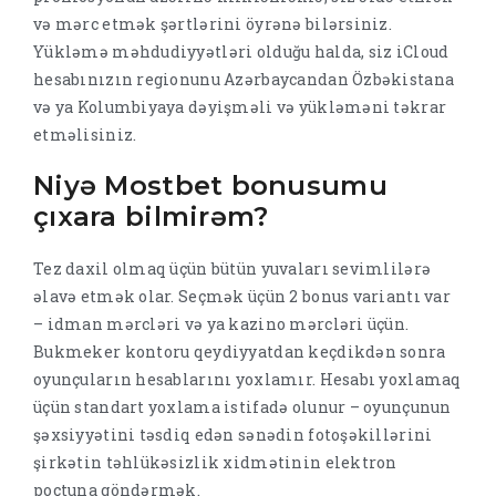
və mərc etmək şərtlərini öyrənə bilərsiniz.
Yükləmə məhdudiyyətləri olduğu halda, siz iCloud
hesabınızın regionunu Azərbaycandan Özbəkistana
və ya Kolumbiyaya dəyişməli və yükləməni təkrar
etməlisiniz.
Niyə Mostbet bonusumu
çıxara bilmirəm?
Tez daxil olmaq üçün bütün yuvaları sevimlilərə
əlavə etmək olar. Seçmək üçün 2 bonus variantı var
– idman mərcləri və ya kazino mərcləri üçün.
Bukmeker kontoru qeydiyyatdan keçdikdən sonra
oyunçuların hesablarını yoxlamır. Hesabı yoxlamaq
üçün standart yoxlama istifadə olunur – oyunçunun
şəxsiyyətini təsdiq edən sənədin fotoşəkillərini
şirkətin təhlükəsizlik xidmətinin elektron
poçtuna göndərmək.