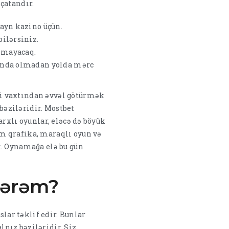
çatandır.
layn kazino üçün.
bilərsiniz.
olmayacaq.
sında olmadan yolda mərc
ni vaxtından əvvəl götürmək
bəziləridir. Mostbet
arxlı oyunlar, eləcə də böyük
m qrafika, maraqlı oyun və
k. Oynamağa elə bu gün
lərəm?
ar təklif edir. Bunlar
nız bəziləridir. Siz