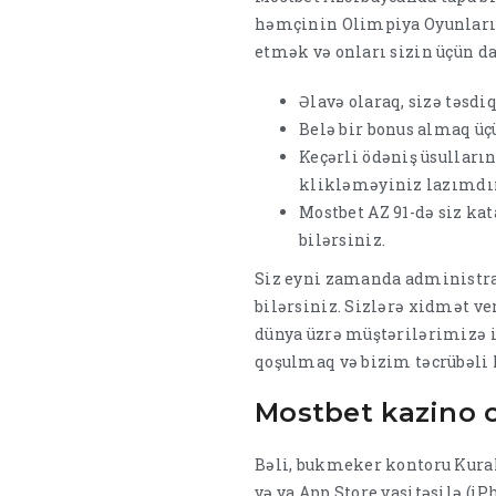
həmçinin Olimpiya Oyunları, 
etmək və onları sizin üçün d
Əlavə olaraq, sizə təsd
Belə bir bonus almaq üç
Keçərli ödəniş üsullar
klikləməyiniz lazımdır
Mostbet AZ 91-də siz ka
bilərsiniz.
Siz eyni zamanda administras
bilərsiniz. Sizlərə xidmət v
dünya üzrə müştərilərimizə i
qoşulmaq və bizim təcrübəli
Mostbet kazino o
Bəli, bukmeker kontoru Kurak
və ya App Store vasitəsilə (i