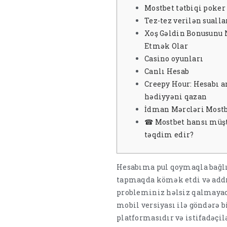
Mostbet tətbiqi poker
Tez-tez verilən sualla
Xoş Gəldin Bonusunu 
Etmək Olar
Casino oyunları
Canlı Hesab
Creepy Hour: Hesabı ar
hədiyyəni qazan
İdman Mərcləri Mostb
☎ Mostbet hansı müş
təqdim edir?
Hesabıma pul qoymaqla bağlı
tapmaqda kömək etdi və addı
probleminiz həlsiz qalmayac
mobil versiyası ilə göndərə b
platformasıdır və istifadəçil