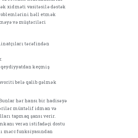
tək xidməti vasitəsilə dəstək
problemlərini həll etmək
rməyə və müştəriləri
inatçıları tərəfindən
.
n qeydiyyatdan keçmiş
avoriti belə qalib gəlmək
Bunlar hər hansı bir hadisəyə
ərilər müxtəlif idman və
lları tapmaq şansı verir.
mkanı verən istifadəçi dostu
nlı mərc funksiyasından