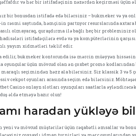
əffafdır və hər bir istifadəçinin nəzərdən keçirməsi üçün əl
nız bir bonusdan istifadə edə bilərsiniz – bukmeker və ya on
1-in rəsmi saytında, həmçinin partnyor resurslarında axtara 
sılı olmayaraq, quraşdırma ilə bağlı heç bir probleminiz 
hadisələri istifadəçilərə evdə və ya kompüterlərinin qarşı
lı yayım xidmətləri təklif edir.
ra edilir, bukmeker kontorunda isə mərcin müəyyən hissəsi
da oyunçular üçün mövcud olan ən çoxbet promo kodlarından 
 maraqlı seçimindən həzz ala bilərsiniz. Siz klassik 3 və 5 ç
ssiv cekpot oyunları arasında seçim edə bilərsiniz. Möhtəşə
tbet Casino onlayn slotları oyunçuları saatlarla əyləndirəcə
duş əldə etməyə hazır olun!
ramı haradan yükləyə bi
yeni və mövcud müştərilər üçün rəqabətli əmsallar və bonusl
ləcəyiniz çoxsaylı idman turnirləri və mərc oyunlarından yal