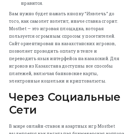
нравится.
Вам нужно будет нажать кнопку “Извлечь” до
того, как самолет взлетит, иначе ставка сгорит.
Mostbet — это игровая площадка, которая
пользуется огромным спросом у посетителей.
Сайт ориентирован на казахстанских игроков,
позволяет проводить оплату в тенге и
переводить язык интерфейса на казахский. Для
игроков из Казахстана доступны все способы
платежей, включая банковские карты,
электронные кошельки и криптовалюты.
Через Социальные
Сети
В мире онлайн-ставок и азартных игр Mostbet
выделяется как легальная букмекерская контора