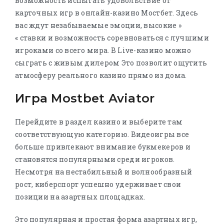
возможность испытать удовольствие от
карточных игр в онлайн-казино Мостбет. Здесь
вас ждут незабываемые эмоции, высокие »
« ставки и возможность соревноваться с лучшими
игроками со всего мира. В Live-казино можно
сыграть с живым дилером Это позволит ощутить
атмосферу реального казино прямо из дома.
Игра Mostbet Aviator
Перейдите в раздел казино и выберите там
соответствующую категорию. Видеоигры все
больше привлекают внимание букмекеров и
становятся популярными среди игроков.
Несмотря на нестабильный и волнообразный
рост, киберспорт успешно удерживает свои
позиции на азартных площадках.
Это популярная и простая форма азартных игр,