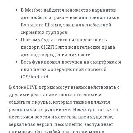
В Mostbet найдется множество вариантов
для любого игрока — как для поклонников
Большого Шлема, так и для любителей
скромных турниров.
Поэтому будьте готовы предоставить
паспорт, СНИЛС или водительские права
для подтверждения личности.
Весь функционал доступен на смартфонах и
планшетах с операционной системой
iOS/Android.
В блоке LIVE игроки могут взаимодействовать с
другими реальными пользователями и
общаться с крупье, которые также являются
реальными сотрудниками. Несмотря на то, что
легальная версия имеет свои преимущества,
зеркальная версия, несомненно, заслуживает
внимания. Со службой поддержки можно