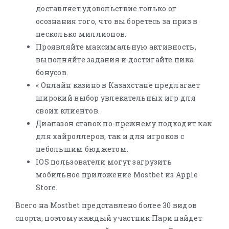
доставляет удовольствие только от
осознания того, что вы боретесь за приз в
несколько миллионов.
Проявляйте максимальную активность,
выполняйте задания и достигайте пика
бонусов.
« Онлайн казино в Казахстане предлагает
широкий выбор увлекательных игр для
своих клиентов.
Диапазон ставок по-прежнему подходит как
для хайроллеров, так и для игроков с
небольшим бюджетом.
IOS пользователи могут загрузить
мобильное приложение Mostbet из Apple
Store.
Всего на Mostbet представлено более 30 видов
спорта, поэтому каждый участник Пари найдет