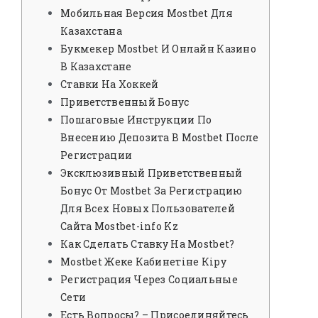
Мобильная Версия Mostbet Для
Казахстана
Букмекер Mostbet И Онлайн Казино
В Казахстане
Ставки На Хоккей
Приветственный Бонус
Пошаговые Инструкции По
Внесению Депозита В Mostbet После
Регистрации
Эксклюзивный Приветственный
Бонус От Mostbet За Регистрацию
Для Всех Новых Пользователей
Сайта Mostbet-info Kz
Как Сделать Ставку На Mostbet?
Mostbet Жеке Кабинетіне Кіру
Регистрация Через Социальные
Сети
Есть Вопросы? – Присоединяйтесь