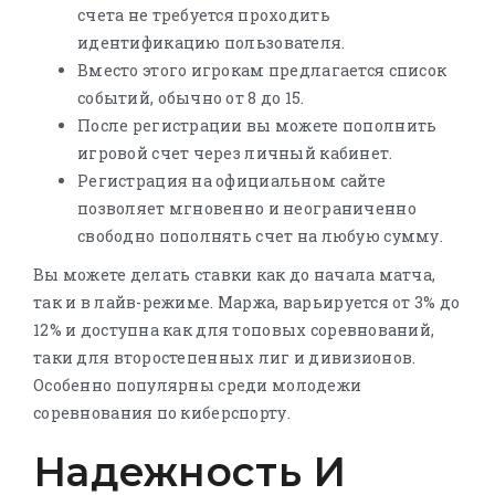
счета не требуется проходить
идентификацию пользователя.
Вместо этого игрокам предлагается список
событий, обычно от 8 до 15.
После регистрации вы можете пополнить
игровой счет через личный кабинет.
Регистрация на официальном сайте
позволяет мгновенно и неограниченно
свободно пополнять счет на любую сумму.
Вы можете делать ставки как до начала матча,
так и в лайв-режиме. Маржа, варьируется от 3% до
12% и доступна как для топовых соревнований,
таки для второстепенных лиг и дивизионов.
Особенно популярны среди молодежи
соревнования по киберспорту.
Надежность И