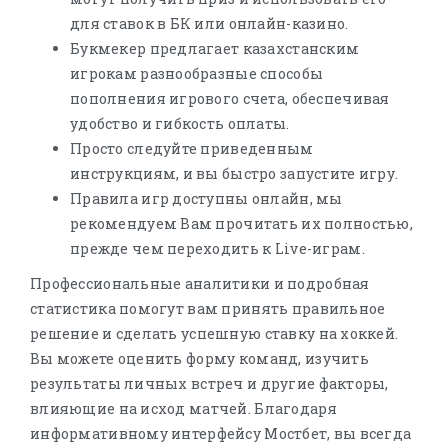
для ставок в БК или онлайн-казино.
Букмекер предлагает казахстанским
игрокам разнообразные способы
пополнения игрового счета, обеспечивая
удобство и гибкость оплаты.
Просто следуйте приведенным
инструкциям, и вы быстро запустите игру.
Правила игр доступны онлайн, мы
рекомендуем Вам прочитать их полностью,
прежде чем переходить к Live-играм.
Профессиональные аналитики и подробная
статистика помогут вам принять правильное
решение и сделать успешную ставку на хоккей.
Вы можете оценить форму команд, изучить
результаты личных встреч и другие факторы,
влияющие на исход матчей. Благодаря
информативному интерфейсу Мостбет, вы всегда