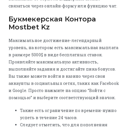
связаться через онлайн-форму или функцию чат.
Букмекерская Контора
Mostbet Kz
Максимальное достижение-легендарный
уровень, на котором есть максимальная выплата
в размере 5000$ в виде бесплатных ставок.
Проявляйте максимальную активность,
выполняйте задания и достигайте пика бонусов.
Вы также можете войти в казино через свои
аккаунты в социальных сетях, таких как Facebook
и Google. Просто нажмите на опцию “Войти с
помощью” и выберите соответствующий значок.
Также есть ограничение по времени-нужно
успеть в течение 24 часов.
Следует отметить, что для пополнения