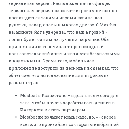
зеркальная версия. Расположенная в офшоре,
зеркальная версия позволяет игрокам легально
наслаждаться такими играми казино, как
рулетка, покер, слоты и многое другое. С Mostbet
вы можете быть уверены, что ваш игровой »
« опыт будет одним из лучших на рынке. Оба
приложения обеспечивают превосходный
пользовательский опыт и являются безопасными
и надежными. Кроме того, мобильное
приложение доступно на нескольких языках, что
облегчает его использование для игроков из
разных стран.
Mostbet в Казахстане – идеальное место для
того, чтобы начать зарабатывать деньги в
Интернете и стать партнером.
Mostbet не взимает комиссию, но, » « скорее
всего, это произойдет со стороны выбранной