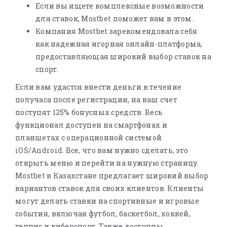
Если вы ищете комплексные возможности
для ставок, Mostbet поможет вам в этом.
Компания Mostbet зарекомендовала себя
как надежная игорная онлайн-платформа,
предоставляющая широкий выбор ставок на
спорт.
Если вам удастся внести деньги в течение
получаса после регистрации, на ваш счет
поступят 125% бонусных средств. Весь
функционал доступен на смартфонах и
планшетах с операционной системой
iOS/Android. Все, что вам нужно сделать, это
открыть меню и перейти на нужную страницу.
Mostbet в Казахстане предлагает широкий выбор
вариантов ставок для своих клиентов. Клиенты
могут делать ставки на спортивные и игровые
события, включая футбол, баскетбол, хоккей,
теннис и киберспорт. Также доступны