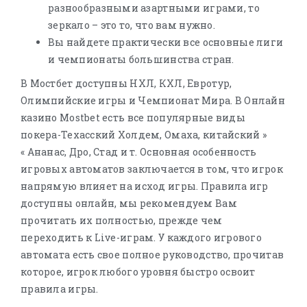
разнообразными азартными играми, то
зеркало – это то, что вам нужно.
Вы найдете практически все основные лиги
и чемпионаты большинства стран.
В Мостбет доступны НХЛ, КХЛ, Евротур,
Олимпийские игры и Чемпионат Мира. В Онлайн
казино Mostbet есть все популярные виды
покера-Техасский Холдем, Омаха, китайский »
« Ананас, Дро, Стад и т. Основная особенность
игровых автоматов заключается в том, что игрок
напрямую влияет на исход игры. Правила игр
доступны онлайн, мы рекомендуем Вам
прочитать их полностью, прежде чем
переходить к Live-играм. У каждого игрового
автомата есть свое полное руководство, прочитав
которое, игрок любого уровня быстро освоит
правила игры.