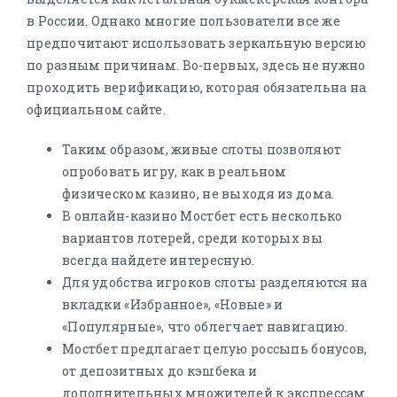
в России. Однако многие пользователи все же
предпочитают использовать зеркальную версию
по разным причинам. Во-первых, здесь не нужно
проходить верификацию, которая обязательна на
официальном сайте.
Таким образом, живые слоты позволяют
опробовать игру, как в реальном
физическом казино, не выходя из дома.
В онлайн-казино Мостбет есть несколько
вариантов лотерей, среди которых вы
всегда найдете интересную.
Для удобства игроков слоты разделяются на
вкладки «Избранное», «Новые» и
«Популярные», что облегчает навигацию.
Мостбет предлагает целую россыпь бонусов,
от депозитных до кэшбека и
дополнительных множителей к экспрессам.