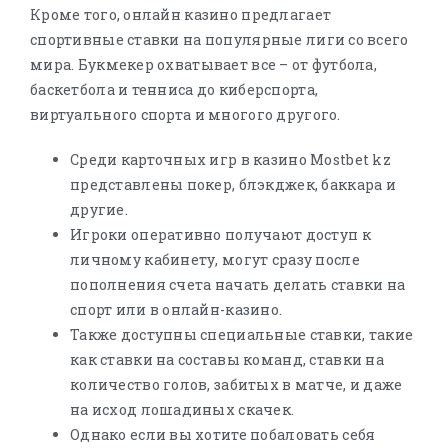
Кроме того, онлайн казино предлагает
спортивные ставки на популярные лиги со всего
мира. Букмекер охватывает все – от футбола,
баскетбола и тенниса до киберспорта,
виртуального спорта и многого другого.
Среди карточных игр в казино Mostbet kz
представлены покер, блэкджек, баккара и
другие.
Игроки оперативно получают доступ к
личному кабинету, могут сразу после
пополнения счета начать делать ставки на
спорт или в онлайн-казино.
Также доступны специальные ставки, такие
как ставки на составы команд, ставки на
количество голов, забитых в матче, и даже
на исход лошадиных скачек.
Однако если вы хотите побаловать себя