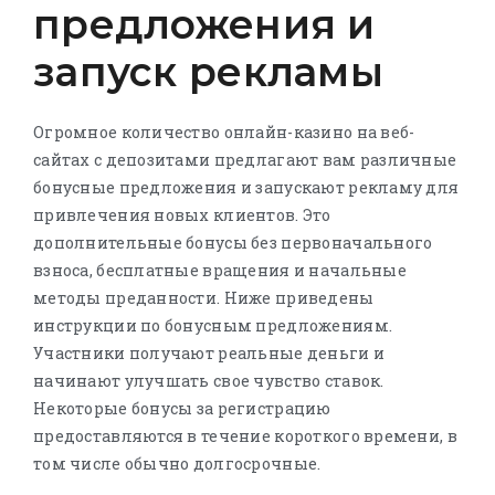
предложения и
запуск рекламы
Огромное количество онлайн-казино на веб-
сайтах с депозитами предлагают вам различные
бонусные предложения и запускают рекламу для
привлечения новых клиентов. Это
дополнительные бонусы без первоначального
взноса, бесплатные вращения и начальные
методы преданности. Ниже приведены
инструкции по бонусным предложениям.
Участники получают реальные деньги и
начинают улучшать свое чувство ставок.
Некоторые бонусы за регистрацию
предоставляются в течение короткого времени, в
том числе обычно долгосрочные.