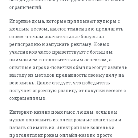
ограничений.
Игорные дома, которые принимают купюры с
желтым песком, имеют тенденцию предлагать
своим членам значительные бонусы за
регистрацию и запускать рекламу. Новых
участников часто приветствуют с большим
вниманием к положительным аспектам, а
опытные игроки-новички обычно могут извлечь
выгоду из методов преданности своему делу на
всю жизнь. Далее следует, что победитель
получает огромную разницу от покупки вместе с
сокращениями.
Интернет-казино помогают людям, если вам
нужно пополнить их электронные кошельки и
начать снимать их. Электронные кошельки
пригодятся игрокам онлайн-казино просто