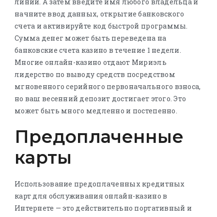
линии. А затем введите имя любого владельца и
начните ввод данных, открытие банковского
счета и активируйте код быстрой программы.
Сумма денег может быть переведена на
банковские счета казино в течение 1 недели.
Многие онлайн-казино отдают Мириэль
лидерство по выводу средств посредством
мгновенного серийного первоначального взноса,
но ваш весенний депозит достигает этого. Это
может быть много медленно и постепенно.
Предоплаченные
карты
Использование предоплаченных кредитных
карт для обслуживания онлайн-казино в
Интернете — это действительно портативный и