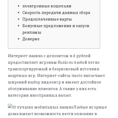
электронные кошельки
Скорость передачи данных сбора
Предоплаченные карты
Бонусные предложения и запуск
рекламы
Доверие
Интернет-казино с депозитом в d рублей
предоставляет игрокам Ruskies любой легко
транспортируемый и безрисковый источник
азартных игр. Интернет-сайты часто включают
широкий выбор видеоигр и имеют достойное
обслуживание клиентов.
А также у них есть
категории иностранных валют.
Любые игорные
дома имеют возможность вести описание в