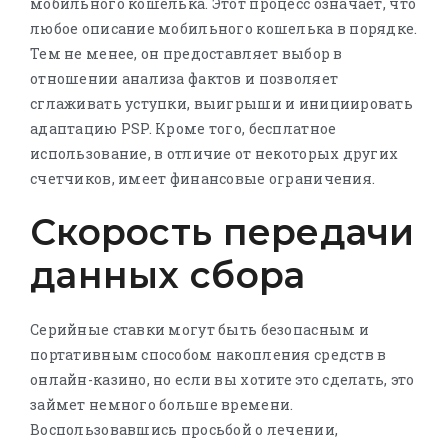
мобильного кошелька. Этот процесс означает, что
любое описание мобильного кошелька в порядке.
Тем не менее, он предоставляет выбор в
отношении анализа фактов и позволяет
сглаживать уступки, выигрыши и инициировать
адаптацию PSP. Кроме того, бесплатное
использование, в отличие от некоторых других
счетчиков, имеет финансовые ограничения.
Скорость передачи
данных сбора
Серийные ставки могут быть безопасным и
портативным способом накопления средств в
онлайн-казино, но если вы хотите это сделать, это
займет немного больше времени.
Воспользовавшись просьбой о лечении,