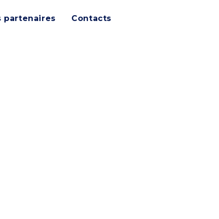
 partenaires
Contacts