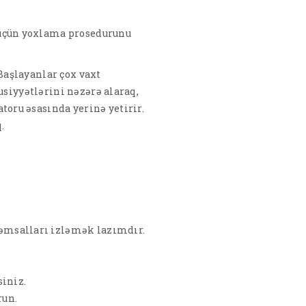
.
q üçün yoxlama prosedurunu
Başlayanlar çox vaxt
usiyyətlərini nəzərə alaraq,
oru əsasında yerinə yetirir.
.
 əmsalları izləmək lazımdır.
.
siniz.
run.