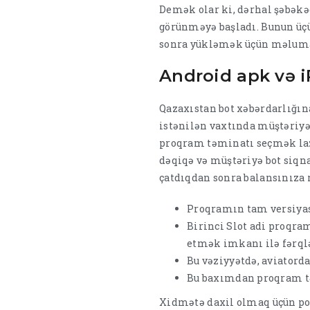
Demək olar ki, dərhal şəbək
görünməyə başladı. Bunun üçü
sonra yükləmək üçün məlumat
Android apk və 
Qazaxıstan bot xəbərdarlığın
istənilən vaxtında müştəriy
proqram təminatı seçmək laz
dəqiqə və müştəriyə bot siqn
çatdıqdan sonra balansınıza 
Proqramın tam versiyas
Birinci Slot adi proqra
etmək imkanı ilə fərql
Bu vəziyyətdə, aviatorda
Bu baxımdan proqram t
Xidmətə daxil olmaq üçün po