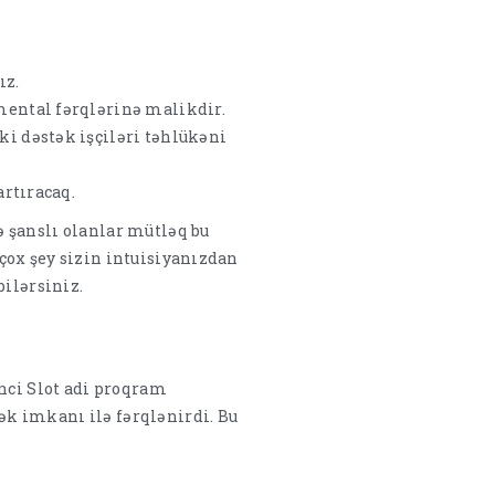
ız.
mental fərqlərinə malikdir.
i dəstək işçiləri təhlükəni
artıracaq.
ə şanslı olanlar mütləq bu
çox şey sizin intuisiyanızdan
bilərsiniz.
inci Slot adi proqram
ək imkanı ilə fərqlənirdi. Bu