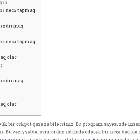
əyin
ını necə tapmaq
 sındırmaq
ını necə tapmaq
aq olar
or
 sındırmaq
aq olar
öyük bir cekpot qazana bilərsiniz. Bu proqram sayəsində ins
 Bu vəziyyətdə, aviatordan istifadə edərək bir neçə dəqiqə s
er xidmətlərində quraşdıra bilərsiniz. Rəsmi mənbələrə m