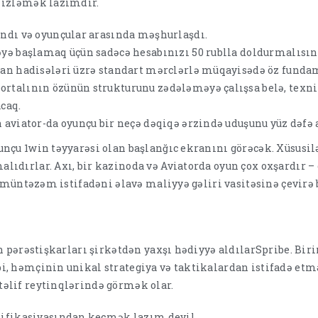
 izləmək lazımdır.
ndı və oyunçular arasında məşhurlaşdı.
yə başlamaq üçün sadəcə hesabınızı 50 rublla doldurmalısın
man hadisələri üzrə standart mərclərlə müqayisədə öz funda
talının özünün strukturunu zədələməyə çalışsa belə, texnik
caq.
 aviator-da oyunçu bir neçə dəqiqə ərzində uduşunu yüz dəfə 
nçu 1win təyyarəsi olan başlanğıc ekranını görəcək. Xüsusil
ıdırlar. Axı, bir kazinoda və Aviatorda oyun çox oxşardır – 
n müntəzəm istifadəni əlavə maliyyə gəliri vasitəsinə çevirə 
n pərəstişkarları şirkətdən yaxşı hədiyyə aldılarSpribe. Bir
, həmçinin unikal strategiya və taktikalardan istifadə etm
əlif reytinqlərində görmək olar.
tifikasiyasından keçmək lazım deyil.