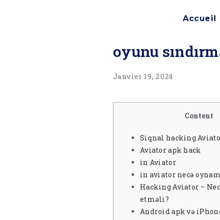
Accueil
oyunu sındır
Janvier 19, 2024
Content
Siqnal hacking Aviat
Aviator apk hack
in Aviator
in aviator necə oynam
Hacking Aviator – Nec
etməli?
Android apk və iPhon