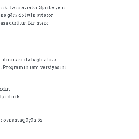
rik. 1win aviator Spribe yeni
na görə də 1win aviator
başa düşülür. Bir mərc
alınması ilə bağlı əlavə
k. Proqramın tam versiyasını
mdır.
ə edirik.
or oynamaq üçün öz