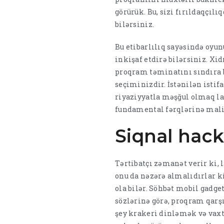
görürük. Bu, sizi fırıldaqçı
bilərsiniz.
Bu etibarlılıq sayəsində oyu
inkişaf etdirə bilərsiniz. Xi
proqram təminatını sındıra b
seçiminizdir. İstənilən istif
riyaziyyatla məşğul olmaq la
fundamental fərqlərinə mali
Siqnal hack
Tərtibatçı zəmanət verir ki,
onu da nəzərə almalıdırlar ki
ola bilər. Söhbət mobil gadge
sözlərinə görə, proqram qar
şey krakeri dinləmək və vaxt