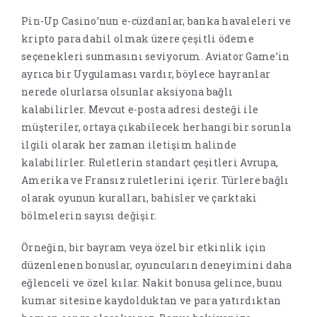
Pin-Up Casino’nun e-cüzdanlar, banka havaleleri ve
kripto para dahil olmak üzere çeşitli ödeme
seçenekleri sunmasını seviyorum. Aviator Game’in
ayrıca bir Uygulaması vardır, böylece hayranlar
nerede olurlarsa olsunlar aksiyona bağlı
kalabilirler. Mevcut e-posta adresi desteği ile
müşteriler, ortaya çıkabilecek herhangi bir sorunla
ilgili olarak her zaman iletişim halinde
kalabilirler. Ruletlerin standart çeşitleri Avrupa,
Amerika ve Fransız ruletlerini içerir. Türlere bağlı
olarak oyunun kuralları, bahisler ve çarktaki
bölmelerin sayısı değişir.
Örneğin, bir bayram veya özel bir etkinlik için
düzenlenen bonuslar, oyuncuların deneyimini daha
eğlenceli ve özel kılar. Nakit bonusa gelince, bunu
kumar sitesine kaydolduktan ve para yatırdıktan