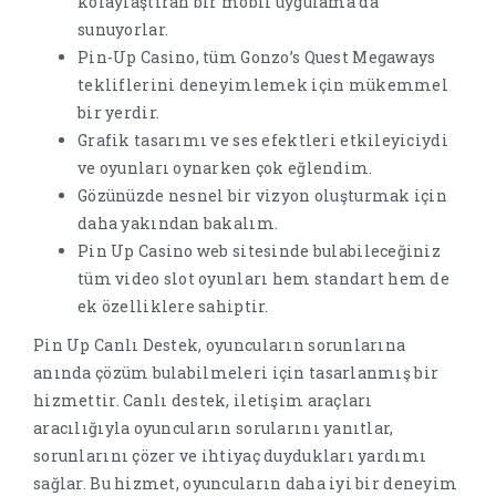
kolaylaştıran bir mobil uygulama da
sunuyorlar.
Pin-Up Casino, tüm Gonzo’s Quest Megaways
tekliflerini deneyimlemek için mükemmel
bir yerdir.
Grafik tasarımı ve ses efektleri etkileyiciydi
ve oyunları oynarken çok eğlendim.
Gözünüzde nesnel bir vizyon oluşturmak için
daha yakından bakalım.
Pin Up Casino web sitesinde bulabileceğiniz
tüm video slot oyunları hem standart hem de
ek özelliklere sahiptir.
Pin Up Canlı Destek, oyuncuların sorunlarına
anında çözüm bulabilmeleri için tasarlanmış bir
hizmettir. Canlı destek, iletişim araçları
aracılığıyla oyuncuların sorularını yanıtlar,
sorunlarını çözer ve ihtiyaç duydukları yardımı
sağlar. Bu hizmet, oyuncuların daha iyi bir deneyim