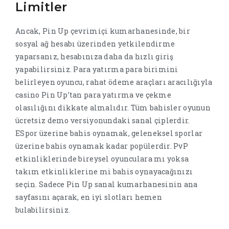
Limitler
Ancak, Pin Up çevrimiçi kumarhanesinde, bir
sosyal ağ hesabı üzerinden yetkilendirme
yaparsanız, hesabınıza daha da hızlı giriş
yapabilirsiniz. Para yatırma para birimini
belirleyen oyuncu, rahat ödeme araçları aracılığıyla
casino Pin Up’tan para yatırma ve çekme
olasılığını dikkate almalıdır. Tüm bahisler oyunun
ücretsiz demo versiyonundaki sanal çiplerdir.
ESpor üzerine bahis oynamak, geleneksel sporlar
üzerine bahis oynamak kadar popülerdir. PvP
etkinliklerinde bireysel oyunculara mı yoksa
takım etkinliklerine mi bahis oynayacağınızı
seçin. Sadece Pin Up sanal kumarhanesinin ana
sayfasını açarak, en iyi slotları hemen
bulabilirsiniz.