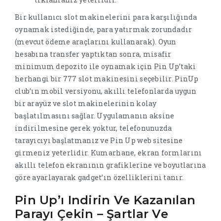
Bir kullanıcı slot makinelerini para karşılığında
oynamak istediğinde, para yatırmak zorundadır
(mevcut ödeme araçlarını kullanarak). Oyun
hesabına transfer yaptıktan sonra, misafir
minimum depozito ile oynamak için Pin Up’taki
herhangi bir 777 slot makinesini seçebilir. PinUp
club’ın mobil versiyonu, akıllı telefonlarda uygun
bir arayüz ve slot makinelerinin kolay
başlatılmasını sağlar. Uygulamanın aksine
indirilmesine gerek yoktur, telefonunuzda
tarayıcıyı başlatmanız ve Pin Up web sitesine
girmeniz yeterlidir. Kumarhane, ekran formlarını
akıllı telefon ekranının grafiklerine ve boyutlarına
göre ayarlayarak gadget’ın özelliklerini tanır.
Pin Up’ı Indirin Ve Kazanılan
Parayı Çekin – Şartlar Ve