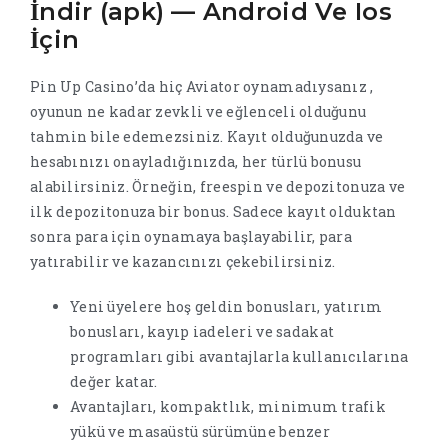
İndir (apk) — Android Ve Ios
İçin
Pin Up Casino’da hiç Aviator oynamadıysanız ,
oyunun ne kadar zevkli ve eğlenceli olduğunu
tahmin bile edemezsiniz. Kayıt olduğunuzda ve
hesabınızı onayladığınızda, her türlü bonusu
alabilirsiniz. Örneğin, freespin ve depozitonuza ve
ilk depozitonuza bir bonus. Sadece kayıt olduktan
sonra para için oynamaya başlayabilir, para
yatırabilir ve kazancınızı çekebilirsiniz.
Yeni üyelere hoş geldin bonusları, yatırım
bonusları, kayıp iadeleri ve sadakat
programları gibi avantajlarla kullanıcılarına
değer katar.
Avantajları, kompaktlık, minimum trafik
yükü ve masaüstü sürümüne benzer