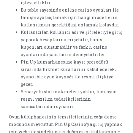
işlevselliktir.
Bu tablo sayesinde online casino oyunları ile
tanışmaya başlamak için hangi modellerin
kullanılması gerektiğini anlamak kolaydır.
Kullanıcılar, kullanıcı adı ve şifreleriyle giriş
yaparak hesaplarına erişebilir, bahis
kuponları oluşturabilir ve farklı casino
oyunlarında şanslarını deneyebilirler.
Pin Up kumarhanesine kayıt prosedürü
sırasında hizmet kurallarını kabul ederek,
oyuncu bir oyun kaynağı ile resmi ilişkiye
geçer.
Senaryolu slot makineleri yoktur, tüm oyun
resmi yazılım tedarikçilerinin
sunucularından oynanır.
Oyun kütüphanesinin temsilcilerinin çoğu demo
modunda mevcuttur. Pin Up Casino’ya giriş yapmak
için web sitesindeki giriş düğmesini kullanmanız