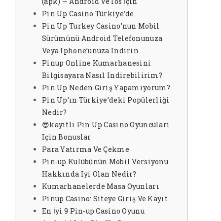
(apk) — Android Ve Ios İçin
Pin Up Casino Türkiye’de
Pin Up Turkey Casino’nun Mobil
Sürümünü Android Telefonunuza
Veya Iphone’unuza Indirin
Pinup Online Kumarhanesini
Bilgisayara Nasıl Indirebilirim?
Pin Up Neden Giriş Yapamıyorum?
Pin Up’ın Türkiye’deki Popülerliği
Nedir?
😎kayıtlı Pin Up Casino Oyuncuları
Için Bonuslar
Para Yatırma Ve Çekme
Pin-up Kulübünün Mobil Versiyonu
Hakkında Iyi Olan Nedir?
Kumarhanelerde Masa Oyunları
Pinup Casino: Siteye Giriş Ve Kayıt
En İyi 9 Pin-up Casino Oyunu