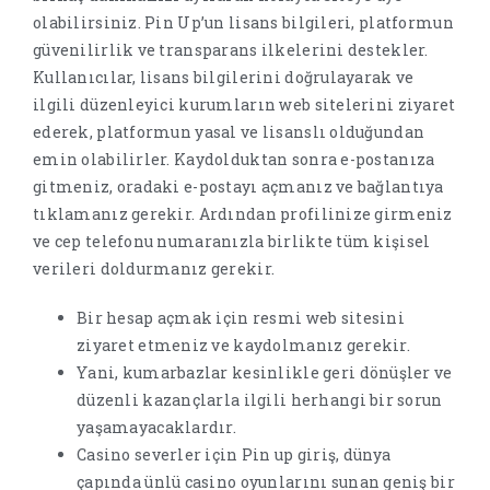
olabilirsiniz. Pin Up’un lisans bilgileri, platformun
güvenilirlik ve transparans ilkelerini destekler.
Kullanıcılar, lisans bilgilerini doğrulayarak ve
ilgili düzenleyici kurumların web sitelerini ziyaret
ederek, platformun yasal ve lisanslı olduğundan
emin olabilirler. Kaydolduktan sonra e-postanıza
gitmeniz, oradaki e-postayı açmanız ve bağlantıya
tıklamanız gerekir. Ardından profilinize girmeniz
ve cep telefonu numaranızla birlikte tüm kişisel
verileri doldurmanız gerekir.
Bir hesap açmak için resmi web sitesini
ziyaret etmeniz ve kaydolmanız gerekir.
Yani, kumarbazlar kesinlikle geri dönüşler ve
düzenli kazançlarla ilgili herhangi bir sorun
yaşamayacaklardır.
Casino severler için Pin up giriş, dünya
çapında ünlü casino oyunlarını sunan geniş bir