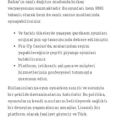
Bahar’ın canlı dağıtıcı modunda birkaç
varyasyonunu sunmaktadır. Bu oyunları hem RNG
tabanlı olarak hem de canlı casino modlarında
oynayabilirsiniz.
Ve farklı ülkelerde yaşayan gardkam oyunları
orijinal pin-up tasarımında dekore edilmiştir.
Pin-Up Casino’da, aralarından seçim
yapabileceğiniz çeşitli piyango oyunları
bulabilirsiniz.
Platform, istikrarlı çalışma ve müşteri
hizmetlerinin profesyonel tutumuyla
memnun edici.
Kullanıcılarına oyun oynarken sınırlı ve sorumlu
bir şekilde davranmalarını hatırlatır. Bu politika,
oyuncuların kendi sınırlarını belirleyerek sağlıklı
bir deneyim yaşamalarını amaçlar. Lisanslı bir
platform olarak faaliyet gösterir ve Türk