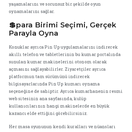
yaşamalarını ve sorunsuz bir şekilde oyun
oynamalarını sağlar.
💲para Birimi Seçimi, Gerçek
Parayla Oyna
Konuklar ayrıca Pin Up uygulamalarını indirerek
akıllı telefon ve tabletlerinin bu kumar portalında
sunulan kumar makinelerini otonom olarak
açmasını sağlayabilirler. Ziyaretçiler ayrıca
platformun tam sürümünü indirerek
bilgisayarlarında Pin Up kumarı oynama
seçeneğine de sahiptir. Ayrıca kumarhanenin resmi
web sitesinin ana sayfasında, kulüp
kullanıcılarının hangi makinelerde en büyük
kazancı elde ettiğini görebilirsiniz.
Her masa oyununun kendi kuralları ve nüansları