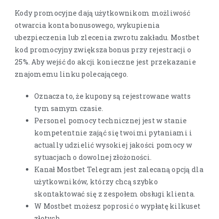
Kody promocyjne dają użytkownikom możliwość
otwarcia konta bonusowego, wykupienia
ubezpieczenia lub zlecenia zwrotu zakładu. Mostbet
kod promocyjny zwiększa bonus przy rejestracji o
25%. Aby wejść do akcji konieczne jest przekazanie
znajomemu linku polecającego.
Oznacza to, że kupony są rejestrowane watts
tym samym czasie.
Personel pomocy technicznej jest w stanie
kompetentnie zająć się twoimi pytaniami i
actually udzielić wysokiej jakości pomocy w
sytuacjach o dowolnej złożoności.
Kanał Mostbet Telegram jest zalecaną opcją dla
użytkowników, którzy chcą szybko
skontaktować się z zespołem obsługi klienta.
W Mostbet możesz poprosić o wypłatę kilkuset
złotych.