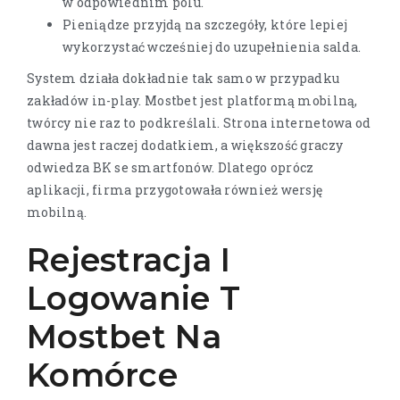
w odpowiednim polu.
Pieniądze przyjdą na szczegóły, które lepiej
wykorzystać wcześniej do uzupełnienia salda.
System działa dokładnie tak samo w przypadku
zakładów in-play. Mostbet jest platformą mobilną,
twórcy nie raz to podkreślali. Strona internetowa od
dawna jest raczej dodatkiem, a większość graczy
odwiedza BK se smartfonów. Dlatego oprócz
aplikacji, firma przygotowała również wersję
mobilną.
Rejestracja I
Logowanie T
Mostbet Na
Komórce