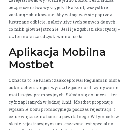
zarejestrować wy??cznie jedno konto. Jeśli służba
bezpieczeństwa wykryje kilka kont, wszystkie
zostaną zablokowane. Aby zalogować się poprzez
lustrzane odbicie, należy użyć tych samych danych,
co mhh głównej stronie. Jeśli je zgubisz, skorzystaj »
« z formularza odzyskiwania hasła.
Aplikacja Mobilna
Mostbet
Oznacza to, że Klient zaakceptował Regulamin biura
bukmacherskiego i wyraził zgodę na otrzymywanie
mailingów promocyjnych. Składa się on unces liter i
cyfr zapisanych w jednej linii. Mostbet proponuje
wpisanie kodu promocyjnego podczas rejestracji, t
celu zwiększenia bonusu powitalnego. W tym celu w
oknie rejestracyjnym umieszczona jest specjalna