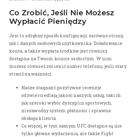
Co Zrobić, Jeśli Nie Możesz
Wypłacić Pieniędzy
Jest to odrębny sposób konfiguracji zarówno strony,
jak i danych osobowych użytkownika. Doładowanie
konta, a także wypłata środków jest również
dostępna na Twoim koncie osobistym. W nim
możesz również zmienić numer telefonu, jeśli stary
stracił na ważności.
Nasze stagnant pozytywne recenzje
odzwierciedlają jakość naszych usług, takich
jak szeroki wybór dyscyplin sportowych,
niezawodny system płatności i sprawna
obsługa klienta.
Co więcej, w tym samym UFC dostępne są nie
tylko główne wydarzenia, ale także Fight