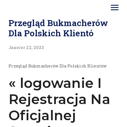
Przegląd Bukmacherów
Dla Polskich Klientó
Janvier 22, 2023
Przegląd Bukmacherów Dla Polskich Klientów
« logowanie I
Rejestracja Na
Oficjalnej