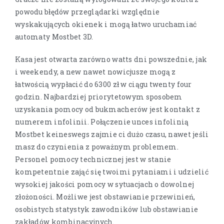
powodu błędów przeglądarki względnie
wyskakujących okienek i mogą łatwo uruchamiać
automaty Mostbet 3D.
Kasa jest otwarta zarówno watts dni powszednie, jak
i weekendy, a new nawet nowicjusze mogą z
łatwością wypłacić do 6300 zł w ciągu twenty four
godzin. Najbardziej priorytetowym sposobem
uzyskania pomocy od bukmacherów jest kontakt z
numerem infolinii. Połączenie unces infolinią
Mostbet keineswegs zajmie ci dużo czasu, nawet jeśli
masz do czynienia z poważnym problemem.
Personel pomocy technicznej jest w stanie
kompetentnie zająć się twoimi pytaniami i udzielić
wysokiej jakości pomocy w sytuacjach o dowolnej
złożoności. Możliwe jest obstawianie przewinień,
osobistych statystyk zawodników lub obstawianie
zakładów kombinacyjnych.