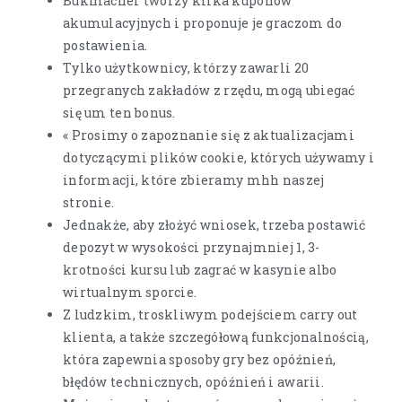
Bukmacher tworzy kilka kuponów
akumulacyjnych i proponuje je graczom do
postawienia.
Tylko użytkownicy, którzy zawarli 20
przegranych zakładów z rzędu, mogą ubiegać
się um ten bonus.
« Prosimy o zapoznanie się z aktualizacjami
dotyczącymi plików cookie, których używamy i
informacji, które zbieramy mhh naszej
stronie.
Jednakże, aby złożyć wniosek, trzeba postawić
depozyt w wysokości przynajmniej 1, 3-
krotności kursu lub zagrać w kasynie albo
wirtualnym sporcie.
Z ludzkim, troskliwym podejściem carry out
klienta, a także szczegółową funkcjonalnością,
która zapewnia sposoby gry bez opóźnień,
błędów technicznych, opóźnień i awarii.