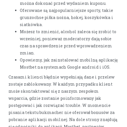
można dokonać przed wydaniem kuponu.
Oferowane są najpopularniejsze sporty, takie
grunzochse piłka nożna, hokej, koszykówka i
siatkówka.
Możesz to zmienić, alcohol zaleca się zrobić to
wcześniej, ponieważ moderatorzy dają sobie
czas na sprawdzenie przed wprowadzeniem
zmian.
Opowiemy, jak zainstalować mobilną aplikację
Mostbet na systemach Google android i iOS.
Czasami klienci błędnie wypełniają dane i przelew
zostaje zablokowany. W każdym przypadku klient
może skontaktować się z naszym zespołem
wsparcia, gdzie zostanie poinformowany jak
postępować i jak rozwiązać trouble. W momencie
pisania tekstu bukmacher nie oferował bonusów za
pobranie aplikacji mobilnej. Na dole strony znajdują
się odnośniki do aplikacji Mostbet, partnerów