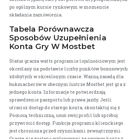
po ogólnym kursie rynkowym w momencie
składania zamówienia.
Tabela Porównawcza
Sposobów Uzupełnienia
Konta Gry W Mostbet
Status gracza watts programie lojalnościowym jest
określany na podstawie liczby punktów bonusowych
zdobytych w określonym czasie. Ważną zasadą dla
bukmacherów w obecnym lustrze Mostbet jest gra z
jednego konta. Informacje te potwierdzają
sprawdzenie paszportu lub prawa jazdy. Jeśli
utracisz dostęp do starego konta, skontaktuj się z
Pomocą techniczną, usuń swój profil lub spróbuj
przywrócić dostęp. Funkcja programu klienckiego
jest chroniona przed czynnikami zewnętrznymi.
Gracze nie zostaną wylogowani ze swojego konta z