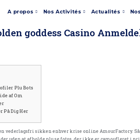
A propos
Nos Activités
Actualités
Nos
golden goddess Casino Anmelde
ofiler Plu Bots
Vide af Om
er
r På Dig Her
en vederlagsfri sikken enhver krise online AmourFactory. Så 
ider uden at afholde plu se fotos, der ikke er camoufleret i p