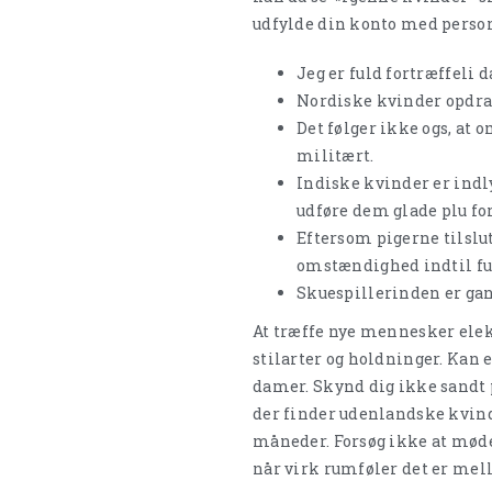
udfylde din konto med person
Jeg er fuld fortræffeli
Nordiske kvinder opdrag
Det følger ikke ogs, at
militært.
Indiske kvinder er indl
udføre dem glade plu fo
Eftersom pigerne tilslut
omstændighed indtil fu
Skuespillerinden er gan
At træffe nye mennesker ele
stilarter og holdninger. Kan 
damer. Skynd dig ikke sandt p
der finder udenlandske kvind
måneder. Forsøg ikke at møde 
når virk rumføler det er mell