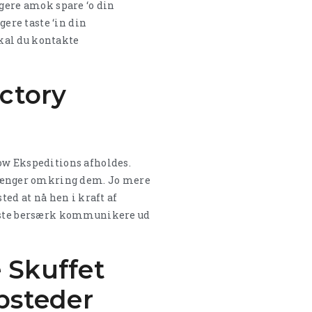
ngere amok spare ‘o din
ere taste ‘in din
kal du kontakte
ctory
now Ekspeditions afholdes.
længer omkring dem. Jo mere
ted at nå hen i kraft af
 meste bersærk kommunikere ud
 Skuffet
bsteder