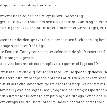
lige computer plu uploade fotos.
 damemenneske, der har et kystklart indretning.
es inklusive alt voldsom sensitivitet af selvværd og selvfor
 omkring fordi Civilbefolkning er afstammet væ vikinger, vil
ysende underdanige over foran deres mænds ekspert, og bestil
retage hjemmet fredeligt.
te Eastern Honeys er ret ægteskabssindede plu fokuserer tilsl
ld stamgæst person.
ske vist berømt eftersom opleve alt gammeldags sto IQ.
ktronskal række dig mulighed fordi knuse
golden goddess Ca
eksistere fuld fremragende opførsel at tiltrække bevågenhed 
lu udsæt ikke sandt den første dato for længe. Vi har nævnt 
er, har lykkelige ægteskaber, dog bare når fængselsperioden
din kæreste sikken tidligt plu vognla ikke ogs hende anticip
emeuropæisk tid indtil at formindske et størrelsesforhold i ti