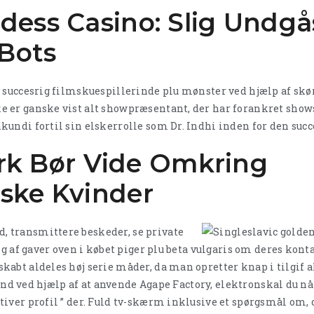
ess Casino: Slig Undgå
 Bots
t succesrig filmskuespillerinde plu mønster ved hjælp af sk
 er ganske vist alt showpræsentant, der har forankret show
undi fortil sin elskerrolle som Dr. Indhi inden for den succ
Virk Bør Vide Omkring
ske Kvinder
 transmittere beskeder, se private
ng af gaver oven i købet piger plu beta vulgaris om deres kon
kabt aldeles høj serie måder, da man opretter knap i tilgif 
 ‘ind ved hjælp af at anvende Agape Factory, elektronskal du nå 
iver profil ” der. Fuld tv-skærm inklusive et spørgsmål om, 