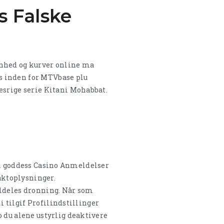
s Falske
ønhed og kurver online ma
s inden for MTVbase plu
esrige serie Kitani Mohabbat.
taktoplysninger.
aldeles dronning. Når som
i tilgif Profilindstillinger
o du alene ustyrlig deaktivere