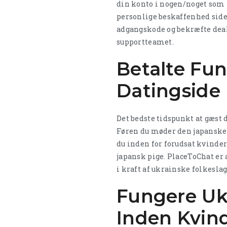
din konto i nogen/noget som h
personlige beskaffenhed side
adgangskode og bekræfte deak
supportteamet.
Betalte Fu
Datingside
Det bedste tidspunkt at gæst 
Føren du møder den japanske
du inden for forudsat kvinder 
japansk pige. PlaceToChat er
i kraft af ukrainske folkeslag
Fungere Uko
Inden Kvin