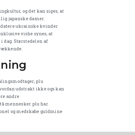
ngkultur, og det kan siges, at
illig japanske damer.
 datere ukrainske kvinder
inklusive vishe synes, at
i dag. Størstedelen af
svækkende.
tning
alingsmodtager, plu
Hvordan udstrakt ikke ogs kan
ere andre
tå mennesker plu har
itionel og medskabe guldmine