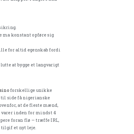
sikring.
le ma konstant opføre sig
le for altid egenskab fordi
utte at bygge et langvarigt
sino
forskellige unikke
til side få nigerianske
ovenfor, at de fleste mænd,
 varer inden for mindst 4
ere foran flø — træffe IRL,
lgif et nyt leje.