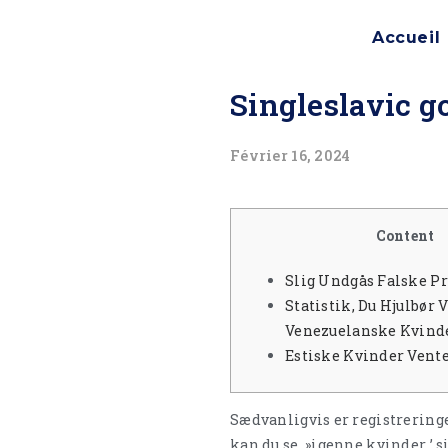
Accueil
Singleslavic 
Février 16, 2024
Content
Slig Undgås Falske Pr
Statistik, Du Hjulbør 
Venezuelanske Kvind
Estiske Kvinder Vente
Sædvanligvis er registrering
kan du se »igenne kvinder ’ s