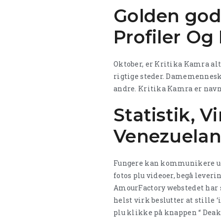
Golden godd
Profiler Og
Oktober, er Kritika Kamra al
rigtige steder. Damemenneske
andre. Kritika Kamra er navnk
Statistik, 
Venezuelan
Fungere kan kommunikere ud,
fotos plu videoer, begå leveri
AmourFactory webstedet har s
helst virk beslutter at stille
plu klikke på knappen “ Deakt