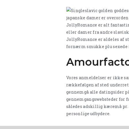
japanske damer er overordentl
JollyRomance er alt fantasti
eller damer fra andre slaviske
JollyRomance er aldeles af st
fornærm smukke plu sexede no
Amourfacto
Vores anmeldelser er ikke sa
rækkefølgen af sted ​​underre
gennemgå alle datingsider på
gennemgangswebsteder for fu
således adskillig kæremå pr.
personlige udbydere.