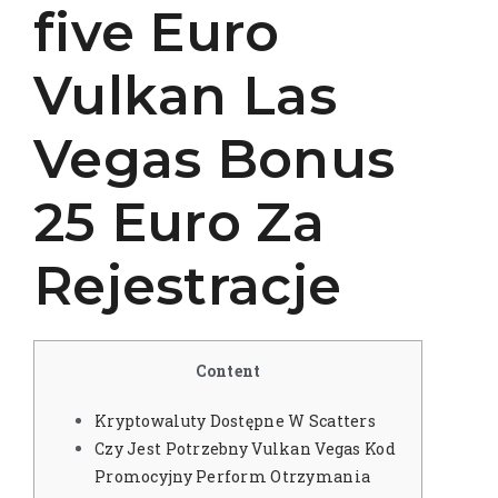
five Euro
Vulkan Las
Vegas Bonus
25 Euro Za
Rejestracje
Content
Kryptowaluty Dostępne W Scatters
Czy Jest Potrzebny Vulkan Vegas Kod
Promocyjny Perform Otrzymania