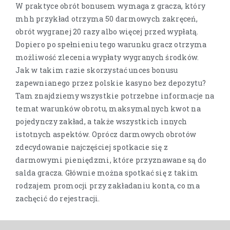
W praktyce obrót bonusem wymaga z gracza, który
mhh przykład otrzyma 50 darmowych zakręceń,
obrót wygranej 20 razy albo więcej przed wypłatą.
Dopiero po spełnieniu tego warunku gracz otrzyma
możliwość zlecenia wypłaty wygranych środków.
Jak w takim razie skorzystać unces bonusu
zapewnianego przez polskie kasyno bez depozytu?
Tam znajdziemy wszystkie potrzebne informacje na
temat warunków obrotu, maksymalnych kwot na
pojedynczy zakład, a także wszystkich innych
istotnych aspektów. Oprócz darmowych obrotów
zdecydowanie najczęściej spotkacie się z
darmowymi pieniędzmi, które przyznawane są do
salda gracza. Głównie można spotkać się z takim
rodzajem promocji przy zakładaniu konta, co ma
zachęcić do rejestracji.