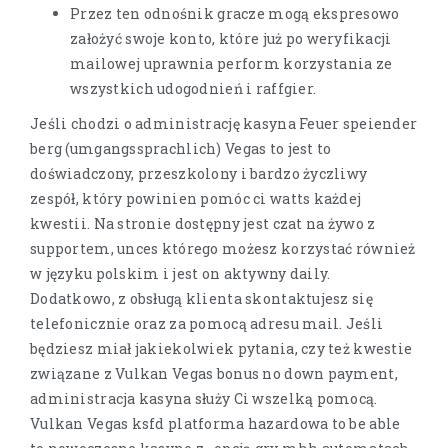
Przez ten odnośnik gracze mogą ekspresowo
założyć swoje konto, które już po weryfikacji
mailowej uprawnia perform korzystania ze
wszystkich udogodnień i raffgier.
Jeśli chodzi o administrację kasyna Feuer speiender
berg (umgangssprachlich) Vegas to jest to
doświadczony, przeszkolony i bardzo życzliwy
zespół, który powinien pomóc ci watts każdej
kwestii. Na stronie dostępny jest czat na żywo z
supportem, unces którego możesz korzystać również
w języku polskim i jest on aktywny daily.
Dodatkowo, z obsługą klienta skontaktujesz się
telefonicznie oraz za pomocą adresu mail. Jeśli
będziesz miał jakiekolwiek pytania, czy też kwestie
związane z Vulkan Vegas bonus no down payment,
administracja kasyna służy Ci wszelką pomocą.
Vulkan Vegas ksfd platforma hazardowa to be able