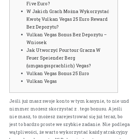
Five Euro?
W Jakich Grach Można Wykorzystać
Kwotę Vulkan Vegas 25 Euro Reward
Bez Depozytu?
Vulkan Vegas Bonus Bez Depozytu –
Wniosek
Jak Utworzyć Pourtour Gracza W
Feuer Speiender Berg
(umgangssprachlich) Vegas?
Vulkan Vegas Bonus 25 Euro
Vulkan Vegas
Jeśli już masz swoje konto w tym kasynie, to nie und
nimmer możesz skorzystać z . tego bonusu. A jeśli
nie masz, to możesz zarejestrować się już teraz, bo
jest to bardzo proste we szybkie zadanie. Nie podlega
wątpliwości, że warto wykorzystać każdy atrakcyjny