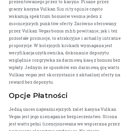
prezentowanego przez to kasyno. Pisane przez
graczy kasyna Vulkan Sin city opinie często
wskazują spektrum bonusów veoma jeden z
mocniejszych punktów oferty. Zarówno oferowany
przez Vulkan Vegas bonus mhh powitanie, jak i też
pozostałe promocje, to atrakcyjne i actually intratne
propozycje. W kolejnych krokach wymagana jest
weryfikacja użytkownika, dokonanie depozytu
względnie rozgrywka za darmową kasę z bonusu bez
wpłaty. Jednym ze sposobów em darmową grę watts
Vulkan vegas jest skorzystanie z aktualnej oferty na
reward bez depozytu.
Opcje Płatności
Jedną unces najważniejszych zalet kasyna Vulkan
Vegas jest jego nienaganne bezpieczeństwo. Strona
jest watts pełni licencjonowana we wspierana przez