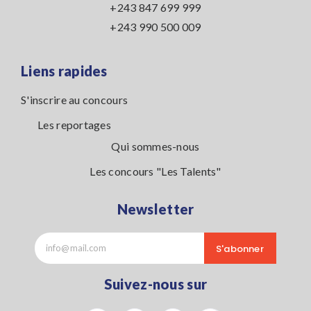
+243 847 699 999
+243 990 500 009
Liens rapides
S'inscrire au concours
Les reportages
Qui sommes-nous
Les concours "Les Talents"
Newsletter
S'abonner
Suivez-nous sur