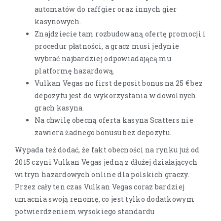
automatów do raffgier oraz innych gier
kasynowych.
Znajdziecie tam rozbudowaną ofertę promocji i
procedur płatności, a gracz musi jedynie
wybrać najbardziej odpowiadającą mu
platformę hazardową.
Vulkan Vegas no first deposit bonus na 25 € bez
depozytu jest do wykorzystania w dowolnych
grach kasyna.
Na chwilę obecną oferta kasyna Scatters nie
zawiera żadnego bonusu bez depozytu.
Wypada też dodać, że fakt obecności na rynku już od
2015 czyni Vulkan Vegas jedną z dłużej działających
witryn hazardowych online dla polskich graczy.
Przez cały ten czas Vulkan Vegas coraz bardziej
umacnia swoją renomę, co jest tylko dodatkowym
potwierdzeniem wysokiego standardu