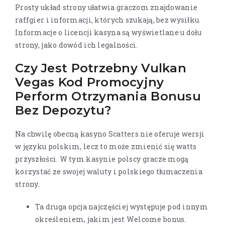
Prosty układ strony ułatwia graczom znajdowanie
raffgier i informacji, których szukają, bez wysiłku.
Informacje o licencji kasyna są wyświetlane u dołu
strony, jako dowód ich legalności.
Czy Jest Potrzebny Vulkan
Vegas Kod Promocyjny
Perform Otrzymania Bonusu
Bez Depozytu?
Na chwilę obecną kasyno Scatters nie oferuje wersji
w języku polskim, lecz to może zmienić się watts
przyszłości. W tym kasynie polscy gracze mogą
korzystać ze swojej waluty i polskiego tłumaczenia
strony.
Ta druga opcja najczęściej występuje pod innym
określeniem, jakim jest Welcome bonus.