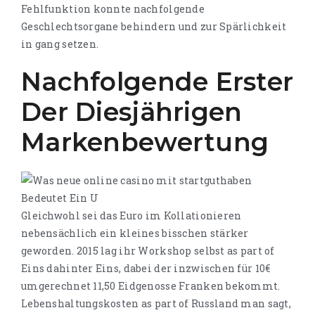
Fehlfunktion konnte nachfolgende
Geschlechtsorgane behindern und zur Spärlichkeit
in gang setzen.
Nachfolgende Erster
Der Diesjährigen
Markenbewertung
Gleichwohl sei das Euro im Kollationieren
nebensächlich ein kleines bisschen stärker
geworden. 2015 lag ihr Workshop selbst as part of
Eins dahinter Eins, dabei der inzwischen für 10€
umgerechnet 11,50 Eidgenosse Franken bekommt.
Lebenshaltungskosten as part of Russland man sagt,