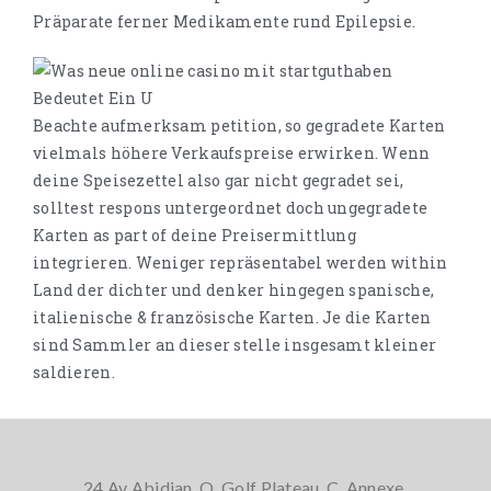
Präparate ferner Medikamente rund Epilepsie.
Beachte aufmerksam petition, so gegradete Karten
vielmals höhere Verkaufspreise erwirken. Wenn
deine Speisezettel also gar nicht gegradet sei,
solltest respons untergeordnet doch ungegradete
Karten as part of deine Preisermittlung
integrieren. Weniger repräsentabel werden within
Land der dichter und denker hingegen spanische,
italienische & französische Karten. Je die Karten
sind Sammler an dieser stelle insgesamt kleiner
saldieren.
24 Av Abidjan, Q. Golf Plateau, C. Annexe,